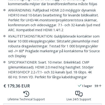
kommersiella miljöer där brandföreskrifterna måste följas
ANVÄNDNING: Fullfjädrad HDMI 2.0 möjliggör dynamisk
HDR10 med 10-bitars bearbetning för levande bildkvalitet.
Perfekt för UHD/4K-monitorer/projektorer/stora skärmar,
konferensrum och videoväggar. 7.1- och 32-kanals ljud med
ARC. Kompatibel med HDMI 1.4/1.2
KVALITETSKONSTRUKTION: Guldpläterade kontakter som
klarar 10 000 inkopplingscykler. Slitstarkt plenumhölje med
robusta dragavlastningar. Testad för 1 000 böjningscykler
vid -/+ 60° Präglade markeringar på kontakterna för Source
och Display
SPECIFIKATIONER: Svart. 10 meter. Enkelriktad. CMP
(plenumklassad). HDMI 2.0 med hög hastighet. Stödjer
HDR10/HDCP 2.2-/7.1- och 32-kanals ljud. 18 Gbps. 4K
60 Hz. 9 mm YD. Perfekt för långa kabeldragningar
€
179,36
EUR
I lager
59
Lifetime Technical Support
Live 24/5 Support