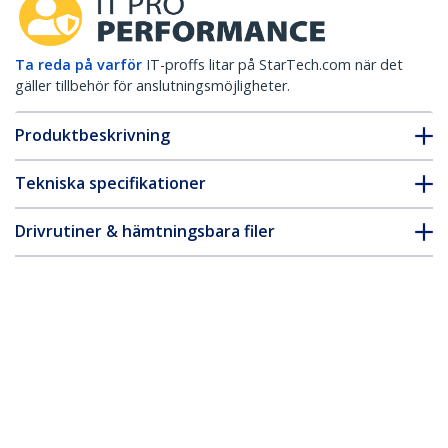
Ta reda på varför
IT-proffs litar på StarTech.com när det
gäller tillbehör för anslutningsmöjligheter.
Produktbeskrivning
Tekniska specifikationer
Drivrutiner & hämtningsbara filer
FAQ & Efterlevnad
Tillbehör
* Produkters utseende och specifikationer kan komma att ändras
utan förvarning.