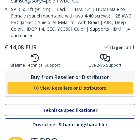
Samsung/Sony/Apple TV/Dell/LG
SPECS: 3 ft (91 cm) | Black | HDMI 1.4 | HDMI Male to
Female (panel mountable with two 4-40 screws) | 28 AWG |
PVC Jacket | Shield: Al-Mylar foil with Braid | ARC, Deep
Color, HDCP 1.4, CEC, YCC601 Color | Supports HDMI 1.4
and earlier
€
14,08
EUR
I lager
34
Lifetime Technical Support
Live 24/5 Support
Buy from Reseller or Distributor
View Resellers or Distributors
Tekniska specifikationer
Drivrutiner & hämtningsbara filer