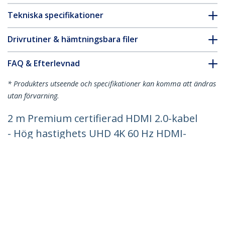
Tekniska specifikationer
Drivrutiner & hämtningsbara filer
FAQ & Efterlevnad
* Produkters utseende och specifikationer kan komma att ändras
utan förvarning.
2 m Premium certifierad HDMI 2.0-kabel
- Hög hastighets UHD 4K 60 Hz HDMI-
kabel med Ethernet - HDR10, ARC - UHD
HDMI Video-sladd - För UHD-skärmar,
TV-apparater, monitorer - M/M
Produkt ID:
HDMMV2M
Become a Partner
Var kan jag köpa