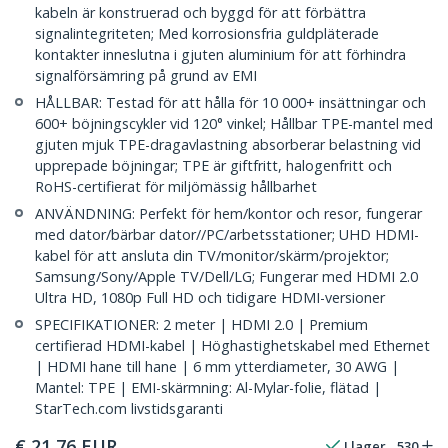
kabeln är konstruerad och byggd för att förbättra
signalintegriteten; Med korrosionsfria guldpläterade
kontakter inneslutna i gjuten aluminium för att förhindra
signalförsämring på grund av EMI
HÅLLBAR: Testad för att hålla för 10 000+ insättningar och
600+ böjningscykler vid 120° vinkel; Hållbar TPE-mantel med
gjuten mjuk TPE-dragavlastning absorberar belastning vid
upprepade böjningar; TPE är giftfritt, halogenfritt och
RoHS-certifierat för miljömässig hållbarhet
ANVÄNDNING: Perfekt för hem/kontor och resor, fungerar
med dator/bärbar dator//PC/arbetsstationer; UHD HDMI-
kabel för att ansluta din TV/monitor/skärm/projektor;
Samsung/Sony/Apple TV/Dell/LG; Fungerar med HDMI 2.0
Ultra HD, 1080p Full HD och tidigare HDMI-versioner
SPECIFIKATIONER: 2 meter | HDMI 2.0 | Premium
certifierad HDMI-kabel | Höghastighetskabel med Ethernet
| HDMI hane till hane | 6 mm ytterdiameter, 30 AWG |
Mantel: TPE | EMI-skärmning: Al-Mylar-folie, flätad |
StarTech.com livstidsgaranti
€
21,76
EUR
I lager
530