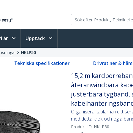
vi är
Upptäck
ösningar
HKLP50
Tekniska specifikationer
Drivrutiner & häm
15,2 m kardborreband
återanvändbara kabelb
justerbara tygband,
kabelhanteringsban
Organisera kablarna i ditt se
med detta krok-och-ögla-band s
Produkt ID:
HKLP50