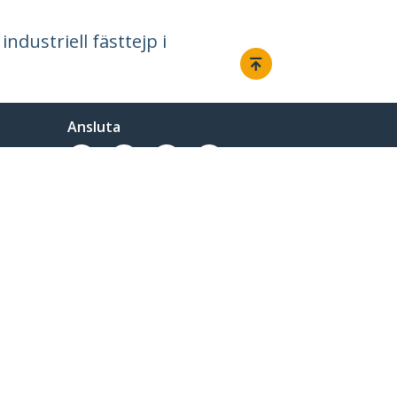
dustriell fästtejp i
Ansluta
-2026, StarTech.com - Alla rättigheter förbehållna.