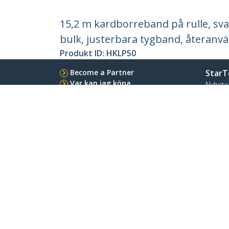
15,2 m kardborreband på rulle, sva
bulk, justerbara tygband, återanv
Produkt ID:
HKLP50
Become a Partner
StarT
Var kan jag köpa
Nyhete
Kontak
Om os
Lediga
Kvalite
Blog
StarTech.com Ltd.
Celsiusweg 16
Telefo
5928 PR Venlo
Tullfrit
The Netherlands
Terms
Privacy
Sidokarta för produkt
Prefe