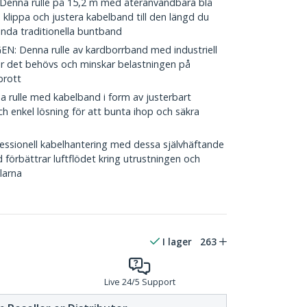
nna rulle på 15,2 m med återanvändbara blå
klippa och justera kabelband till den längd du
nda traditionella buntband
 Denna rulle av kardborrband med industriell
där det behövs och minskar belastningen på
brott
rulle med kabelband i form av justerbart
h enkel lösning för att bunta ihop och säkra
ionell kabelhantering med dessa självhäftande
 förbättrar luftflödet kring utrustningen och
larna
I lager
263
Live 24/5 Support