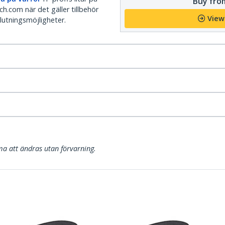
Buy from
h.com när det gäller tillbehör
View
lutningsmöjligheter.
a att ändras utan förvarning.