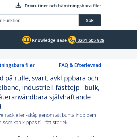
Drivrutiner och hämtningsbara filer
Sök
Knowledge Base
0201 605 928
tningsbara filer
FAQ & Efterlevnad
 på rulle, svart, avklippbara och
and, industriell fästtejp i bulk,
 återanvändbara självhäftande
d
rverrack eller -skåp genom att bunta ihop dem
om kan klippas till rätt storlek