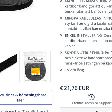
MÅNGSIDIG ANVÄNDNING: De
kardborrband gör att du kan 
önskar utan att behöva anvä
MINSKA KABELBELASTNINGEN:
styrka låter dig dra kablar 
kontakter, vilket kan orsaka 
ENKEL INSTALLERING: Denna 
kardborrband är en snabb oc
kablar
SKYDDA UTRUSTNING: Profess
och elektriska kardborreband
minskar belastningen på kab
15,2 m lång
€
21,76
EUR
ivrutiner & hämtningsbara
filer
Lifetime Technical Support
a på varför
IT-proffs litar på