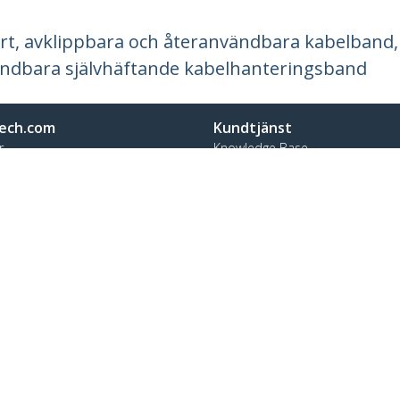
rt, avklippbara och återanvändbara kabelband, in
ändbara självhäftande kabelhanteringsband
ech.com
Kundtjänst
r
Knowledge Base
t
Drivrutiner & hämtningsbara filer
s
Support FAQs
 jobb
Support
t och efterlevnad
Garantipolicy
n:
+46 8 517 613 28
t:
0201 605 928
renser för cookies
© 1985