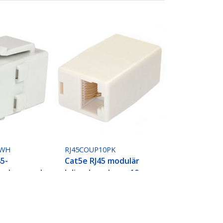
LWH
RJ45COUP10PK
45-
Cat5e RJ45 modulär
pplare med
Inline-kopplare - 10-
ontakt –
pack