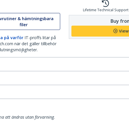
Lifetime Technical Support
ivrutiner & hämtningsbara
Buy from
filer
View
a på varför
IT-proffs litar på
h.com när det gäller tillbehör
lutningsmöjligheter.
a att ändras utan förvarning.