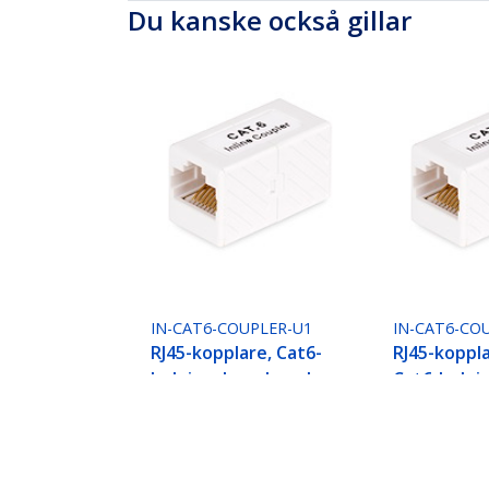
Du kanske också gillar
IN-CAT6-COUPLER-U1
IN-CAT6-CO
RJ45-kopplare, Cat6-
RJ45-koppla
ledningskopplare, hona
Cat6-ledni
till hona (F/F) T568B-
hona till ho
kontakt, oskärmad
T568B-kont
Ethernet-
oskärmad E
kabelförlängning
kabelförlä