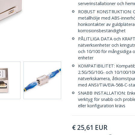
serverinstallationer och he
ROBUST KONSTRUKTION: Cat6a
metallhölje med ABS-innerhöl
honkontakter av guldplätera
korrosionsbeständighet
PÅLITLIGA DATA och KRAFT: M
nätverksenheter och kringut
och 10/100 för mångsidiga och
enheter
KOMPATIBILITET: Kompatibel
2.5G/5G/10G- och 10/100/1000
nätverkskamera, åtkomstpun
med ANSI/TIA/EIA-568-C-st
SNABB INSTALLATION: Enkel 
verktyg för snabb och proble
eller konfiguration krävs
€
25,61
EUR