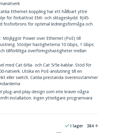
mmanätverk
 Ethernet-koppling har ett hållbart yttre
je för förbättrat EMI- och slitageskydd. RJ45-
d fosforbrons för optimal ledningsförmåga och
öjliggör Power over Ethernet (PoE) till
rustning. Stödjer hastigheterna 10 Gbps, 1 Gbps
 tillförlitliga överföringshastigheter mellan
 med Cat 6/6a- och Cat 5/5e-kablar. Stöd för
-nätverk. Utöka en PoE-anslutning till en
kt eller switch. Cat6a-prestanda överensstämmer
andarderna
plug-and-play-design som inte kräver några
mfri installation. Ingen ytterligare programvara
I lager
384