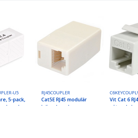
UPLER-U5
RJ45COUPLER
C6KEYCOUP
re, 5-pack,
Cat5E RJ45 modulär
Vit Cat 6 RJ
ngskopplare,
Inline-kopplare
nätverksko
na (F/F)
Keystone-k
akt,
F/F
thernet-
ngning