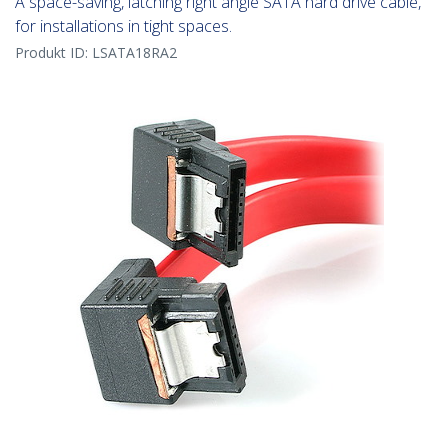
A space-saving, latching right angle SATA hard drive cable,
for installations in tight spaces.
Produkt ID:
LSATA18RA2