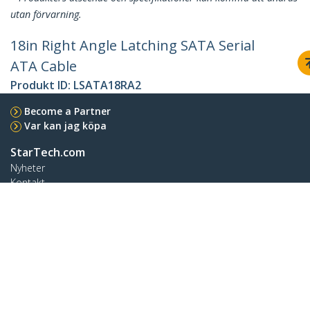
utan förvarning.
18in Right Angle Latching SATA Serial
ATA Cable
Produkt ID:
LSATA18RA2
Become a Partner
Var kan jag köpa
StarTech.com
Nyheter
Kontakt
Om oss
Lediga jobb
Kvalitet och efterlevnad
Blog
Kundtjänst
Knowledge Base
Drivrutiner & hämtningsbara filer