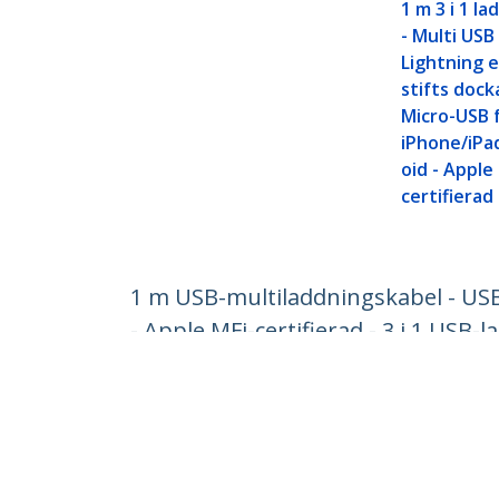
1 m 3 i 1 l
- Multi USB t
Lightning e
stifts dock
Micro-USB 
iPhone/iPa
oid - Apple
certifierad 
1 m USB-multiladdningskabel - USB 
- Apple MFi-certifierad - 3 i 1 USB-l
Produkt ID:
LTCUB1MGR
Become a Partner
StarT
Var kan jag köpa
Nyhete
Kontak
Om os