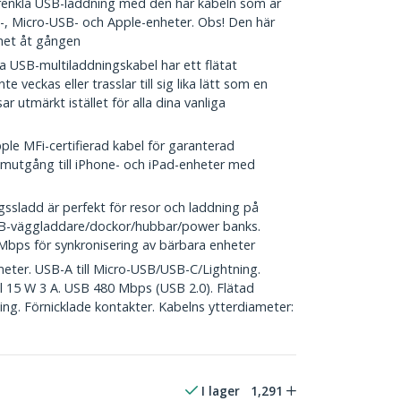
enkla USB-laddning med den här kabeln som är
, Micro-USB- och Apple-enheter. Obs! Den här
het åt gången
USB-multiladdningskabel har ett flätat
e veckas eller trasslar till sig lika lätt som en
r utmärkt istället för alla dina vanliga
e MFi-certifierad kabel för garanterad
ömutgång till iPhone- och iPad-enheter med
sladd är perfekt för resor och laddning på
B-väggladdare/dockor/hubbar/power banks.
 Mbps för synkronisering av bärbara enheter
meter. USB-A till Micro-USB/USB-C/Lightning.
ill 15 W 3 A. USB 480 Mbps (USB 2.0). Flätad
ng. Förnicklade kontakter. Kabelns ytterdiameter:
I lager
1,291