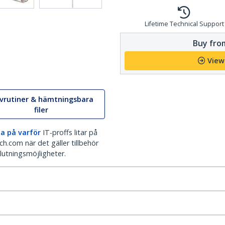
Lifetime Technical Support
Buy from
View
ivrutiner & hämtningsbara
filer
a på varför
IT-proffs litar på
h.com när det gäller tillbehör
lutningsmöjligheter.