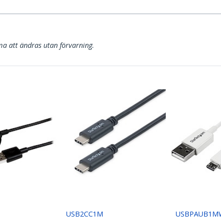
a att ändras utan förvarning.
B
USB2CC1M
USBPAUB1M