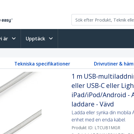
vi är
Upptäck
Tekniska specifikationer
Drivrutiner & häm
1 m USB-multiladdnin
eller USB-C eller Lig
iPad/iPod/Android - A
laddare - Vävd
Ladda eller synka din mobila 
enhet med en enda kabel.
Produkt ID:
LTCUB1MGR