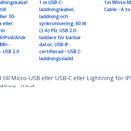
addningskabel
1 m USB-C-
1m White M
ill
laddningskabel,
Cable - A to
ller 30-
laddning och
a eller
synkronisering, 60 W
för
(3 A) PD, USB 2.0-
d/iPod/Andr
laddare för bärbar
 MFi-
dator, USB-IF-
- USB 2.0
certifierad - USB C-
laddningssladd
till Micro-USB eller USB-C eller Lightning för 
addare - Vävd
ech.com
Kundtjänst
r
Knowledge Base
t
Drivrutiner & hämtningsbara filer
s
Support FAQs