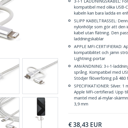
3-I-1 LADDNINGSKABEL: För
kompatibel med olika USB-C-
kabeln kan bara ladda en en
SLIPP KABELTRASSEL: Denna 
nylonhölje som gör att den int
kabel utan flätning. Den passa
laddningskablar
APPLE MFI-CERTIFIERAD: Appl
kompatibilitet och jämn str
Lightning-portar
ANVÄNDNING: 3-i-1-laddnings
språng. Kompatibel med US
Stödjer filöverföring på 480
SPECIFIKATIONER: Silver. 1 
Apple MFi-certifierad. Upp t
mantel med al-mylar-skärmni
3,9 mm
€
38,43
EUR