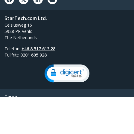
StarTech.com Ltd.
Celsiusweg 16
5928 PR Venlo
The Netherlands
Telefon:
+46 8 517 613 28
Tullfritt:
0201 605 928
Terms
Privacy
Sidokarta för produkt
Preferenser för cookies
© 1985-2026, StarTech.com - Alla rättigheter förbehållna.