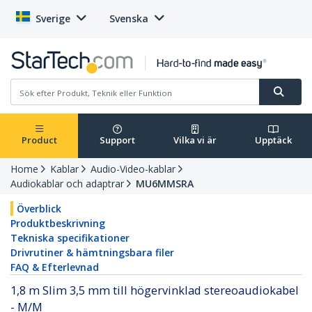
Sverige
Svenska
Product
Support
Vilka vi är
Upptäck
Home
Kablar
Audio-Video-kablar
Audiokablar och adaptrar
MU6MMSRA
Överblick
Produktbeskrivning
Tekniska specifikationer
Drivrutiner & hämtningsbara filer
FAQ & Efterlevnad
1,8 m Slim 3,5 mm till högervinklad stereoaudiokabel
- M/M