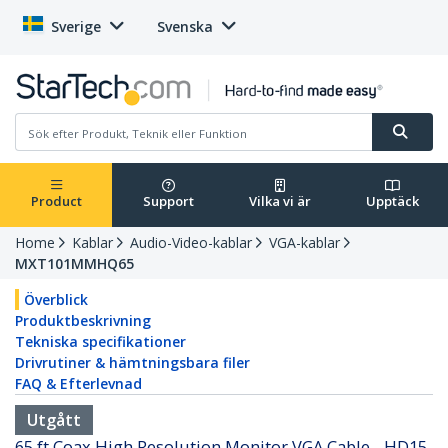
Sverige
Svenska
Product
Support
Vilka vi är
Upptäck
Home
Kablar
Audio-Video-kablar
VGA-kablar
MXT101MMHQ65
Överblick
Produktbeskrivning
Tekniska specifikationer
Drivrutiner & hämtningsbara filer
FAQ & Efterlevnad
Utgått
65 ft Coax High Resolution Monitor VGA Cable - HD15