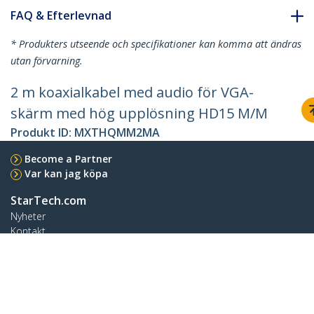
FAQ & Efterlevnad
* Produkters utseende och specifikationer kan komma att ändras
utan förvarning.
2 m koaxialkabel med audio för VGA-
skärm med hög upplösning HD15 M/M
Produkt ID:
MXTHQMM2MA
Become a Partner
Var kan jag köpa
StarTech.com
Nyheter
Kontakt
Om oss
Lediga jobb
Kvalitet och efterlevnad
Blog