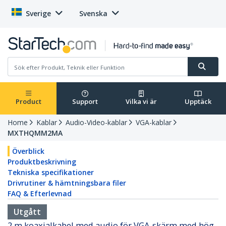
Sverige
Svenska
Product
Support
Vilka vi är
Upptäck
Home
Kablar
Audio-Video-kablar
VGA-kablar
MXTHQMM2MA
Överblick
Produktbeskrivning
Tekniska specifikationer
Drivrutiner & hämtningsbara filer
FAQ & Efterlevnad
Utgått
2 m koaxialkabel med audio för VGA-skärm med hög