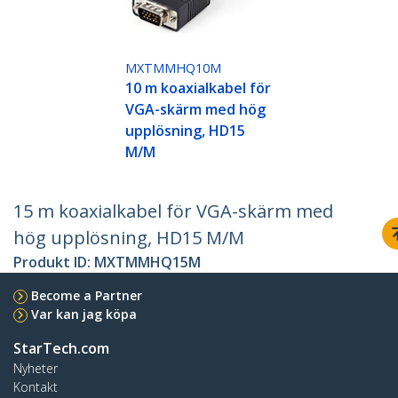
MXTMMHQ10M
10 m koaxialkabel för
VGA-skärm med hög
upplösning, HD15
M/M
15 m koaxialkabel för VGA-skärm med
hög upplösning, HD15 M/M
Produkt ID:
MXTMMHQ15M
Become a Partner
Var kan jag köpa
StarTech.com
Nyheter
Kontakt