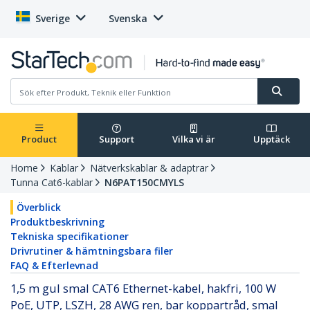
Sverige
Svenska
Product
Support
Vilka vi är
Upptäck
Home
Kablar
Nätverkskablar & adaptrar
Tunna Cat6-kablar
N6PAT150CMYLS
Överblick
Produktbeskrivning
Tekniska specifikationer
Drivrutiner & hämtningsbara filer
FAQ & Efterlevnad
1,5 m gul smal CAT6 Ethernet-kabel, hakfri, 100 W
PoE, UTP, LSZH, 28 AWG ren, bar koppartråd, smal