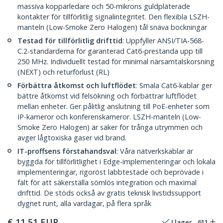
massiva kopparledare och 50-mikrons guldpläterade
kontakter för tillförlitlig signalintegritet. Den flexibla LSZH-
manteln (Low-Smoke Zero Halogen) tål snäva bockningar
Testad för tillförlitlig drifttid
: Uppfyller ANSI/TIA-568-
C.2-standarderna för garanterad Cat6-prestanda upp till
250 MHz. Individuellt testad för minimal närsamtalskorsning
(NEXT) och returförlust (RL)
Förbättra åtkomst och luftflödet
: Smala Cat6-kablar ger
bättre åtkomst vid felsökning och förbättrar luftflödet
mellan enheter. Ger pålitlig anslutning till PoE-enheter som
IP-kameror och konferenskameror. LSZH-manteln (Low-
Smoke Zero Halogen) är säker för trånga utrymmen och
avger lågtoxiska gaser vid brand.
IT-proffsens förstahandsval
: Våra nätverkskablar är
byggda för tillförlitlighet i Edge-implementeringar och lokala
implementeringar, rigoröst labbtestade och beprövade i
fält för att säkerställa sömlös integration och maximal
drifttid. De stöds också av gratis teknisk livstidssupport
dygnet runt, alla vardagar, på flera språk
€
11,51
EUR
I lager
611