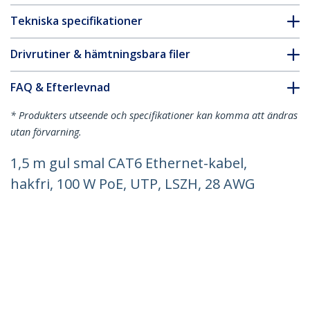
Tekniska specifikationer
Drivrutiner & hämtningsbara filer
FAQ & Efterlevnad
* Produkters utseende och specifikationer kan komma att ändras
utan förvarning.
1,5 m gul smal CAT6 Ethernet-kabel,
hakfri, 100 W PoE, UTP, LSZH, 28 AWG
ren, bar koppartråd, smal RJ45-
nätverkskabel med dragavlastare,
Fluke-testad
Produkt ID:
N6PAT150CMYLS
Become a Partner
Var kan jag köpa