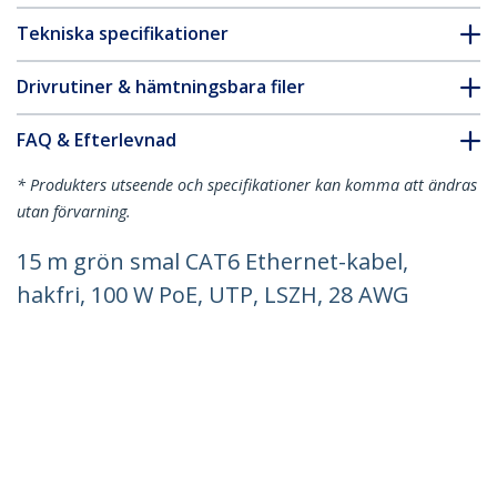
Tekniska specifikationer
Drivrutiner & hämtningsbara filer
FAQ & Efterlevnad
* Produkters utseende och specifikationer kan komma att ändras
utan förvarning.
15 m grön smal CAT6 Ethernet-kabel,
hakfri, 100 W PoE, UTP, LSZH, 28 AWG
ren, bar koppartråd, smal RJ45-
nätverkskabel med dragavlastare,
Fluke-testad
Produkt ID:
N6PAT15MGNS
Become a Partner
Var kan jag köpa