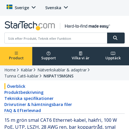
Sverige
Svenska
Product
Support
Vilka vi är
Upptäck
Home
Kablar
Nätverkskablar & adaptrar
Tunna Cat6-kablar
N6PAT15MGNS
Överblick
Produktbeskrivning
Tekniska specifikationer
Drivrutiner & hämtningsbara filer
FAQ & Efterlevnad
15 m grön smal CAT6 Ethernet-kabel, hakfri, 100 W
PoE, UTP, LSZH, 28 AWG ren, bar koppartråd, smal