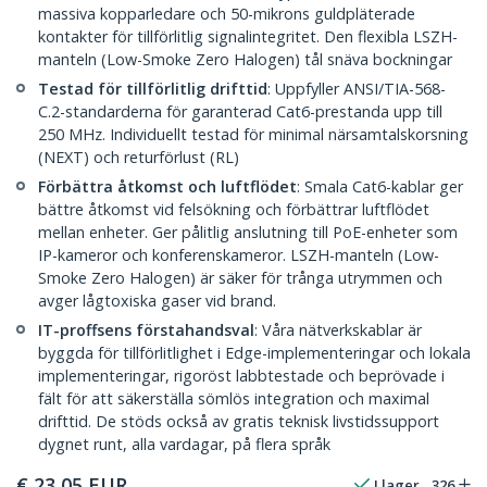
massiva kopparledare och 50-mikrons guldpläterade
kontakter för tillförlitlig signalintegritet. Den flexibla LSZH-
manteln (Low-Smoke Zero Halogen) tål snäva bockningar
Testad för tillförlitlig drifttid
: Uppfyller ANSI/TIA-568-
C.2-standarderna för garanterad Cat6-prestanda upp till
250 MHz. Individuellt testad för minimal närsamtalskorsning
(NEXT) och returförlust (RL)
Förbättra åtkomst och luftflödet
: Smala Cat6-kablar ger
bättre åtkomst vid felsökning och förbättrar luftflödet
mellan enheter. Ger pålitlig anslutning till PoE-enheter som
IP-kameror och konferenskameror. LSZH-manteln (Low-
Smoke Zero Halogen) är säker för trånga utrymmen och
avger lågtoxiska gaser vid brand.
IT-proffsens förstahandsval
: Våra nätverkskablar är
byggda för tillförlitlighet i Edge-implementeringar och lokala
implementeringar, rigoröst labbtestade och beprövade i
fält för att säkerställa sömlös integration och maximal
drifttid. De stöds också av gratis teknisk livstidssupport
dygnet runt, alla vardagar, på flera språk
€
23,05
EUR
I lager
326