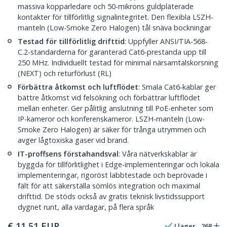
massiva kopparledare och 50-mikrons guldpläterade
kontakter för tillförlitlig signalintegritet. Den flexibla LSZH-
manteln (Low-Smoke Zero Halogen) tål snäva bockningar
Testad för tillförlitlig drifttid
: Uppfyller ANSI/TIA-568-
C.2-standarderna för garanterad Cat6-prestanda upp till
250 MHz. Individuellt testad för minimal närsamtalskorsning
(NEXT) och returförlust (RL)
Förbättra åtkomst och luftflödet
: Smala Cat6-kablar ger
bättre åtkomst vid felsökning och förbättrar luftflödet
mellan enheter. Ger pålitlig anslutning till PoE-enheter som
IP-kameror och konferenskameror. LSZH-manteln (Low-
Smoke Zero Halogen) är säker för trånga utrymmen och
avger lågtoxiska gaser vid brand.
IT-proffsens förstahandsval
: Våra nätverkskablar är
byggda för tillförlitlighet i Edge-implementeringar och lokala
implementeringar, rigoröst labbtestade och beprövade i
fält för att säkerställa sömlös integration och maximal
drifttid. De stöds också av gratis teknisk livstidssupport
dygnet runt, alla vardagar, på flera språk
€
11,51
EUR
I lager
268