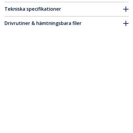
Tekniska specifikationer
Drivrutiner & hämtningsbara filer
FAQ & Efterlevnad
* Produkters utseende och specifikationer kan komma att ändras
utan förvarning.
50 cm orange smal CAT6 Ethernet-
kabel, hakfri, 100 W PoE, UTP, LSZH,
28 AWG ren, bar koppartråd, smal RJ45-
nätverkskabel med dragavlastare,
Fluke-testad
Produkt ID:
N6PAT50CMORS
Become a Partner
Var kan jag köpa