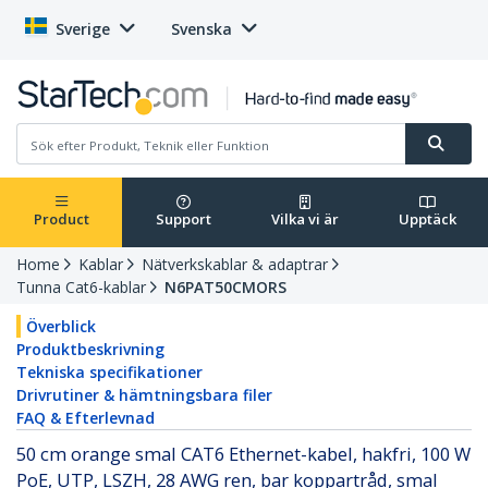
Sverige
Svenska
Product
Support
Vilka vi är
Upptäck
Home
Kablar
Nätverkskablar & adaptrar
Tunna Cat6-kablar
N6PAT50CMORS
Överblick
Produktbeskrivning
Tekniska specifikationer
Drivrutiner & hämtningsbara filer
FAQ & Efterlevnad
50 cm orange smal CAT6 Ethernet-kabel, hakfri, 100 W
PoE, UTP, LSZH, 28 AWG ren, bar koppartråd, smal