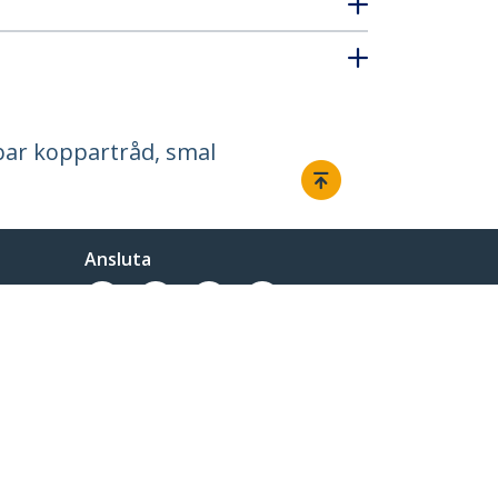
bar koppartråd, smal
Ansluta