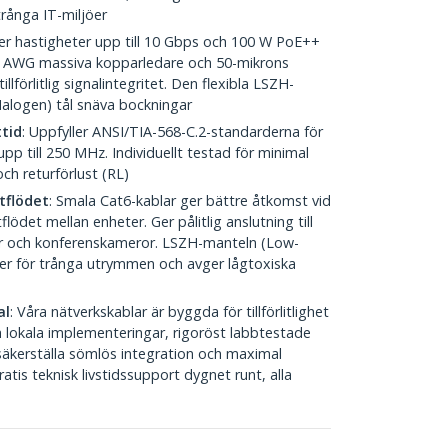
trånga IT-miljöer
er hastigheter upp till 10 Gbps och 100 W PoE++
8 AWG massiva kopparledare och 50-mikrons
llförlitlig signalintegritet. Den flexibla LSZH-
logen) tål snäva bockningar
ttid
: Uppfyller ANSI/TIA-568-C.2-standarderna för
p till 250 MHz. Individuellt testad för minimal
ch returförlust (RL)
tflödet
: Smala Cat6-kablar ger bättre åtkomst vid
flödet mellan enheter. Ger pålitlig anslutning till
r och konferenskameror. LSZH-manteln (Low-
er för trånga utrymmen och avger lågtoxiska
al
: Våra nätverkskablar är byggda för tillförlitlighet
 lokala implementeringar, rigoröst labbtestade
 säkerställa sömlös integration och maximal
ratis teknisk livstidssupport dygnet runt, alla