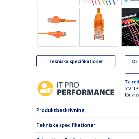
Tekniska specifikationer
Dr
Ta red
StarTec
för ans
Produktbeskrivning
Tekniska specifikationer