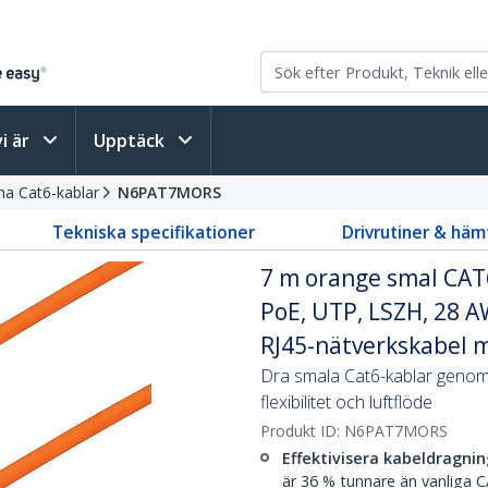
vi är
Upptäck
a Cat6-kablar
N6PAT7MORS
Tekniska specifikationer
Drivrutiner & häm
7 m orange smal CAT6
PoE, UTP, LSZH, 28 A
RJ45-nätverkskabel m
Dra smala Cat6-kablar genom 
flexibilitet och luftflöde
Produkt ID:
N6PAT7MORS
Effektivisera kabeldragni
är 36 % tunnare än vanliga CA