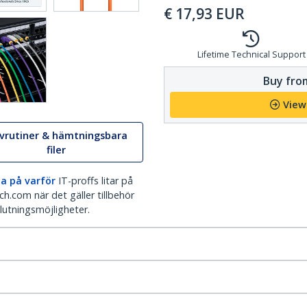
€
17,93
EUR
Lifetime Technical Support
Buy from
View
ivrutiner & hämtningsbara
filer
a på varför
IT-proffs litar på
h.com när det gäller tillbehör
lutningsmöjligheter.