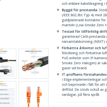
och enklare kabeldragning i 
Byggd för prestanda
: Stöd
(IEEE 802.3bt Typ 4) med 2
guldpläterade kontakter för ti
manteln (Low-Smoke Zero Ha
Testad för tillförlitlig drif
garanterad Cat6-prestanda up
närsamtalskorsning (NEXT) o
Förbättra åtkomst och luf
felsökning och förbättrar luft
PoE-enheter som IP-kamero
Smoke Zero Halogen) är säk
gaser vid brand.
IT-proffsens förstahandsv
i Edge-implementeringar och
och beprövade i fält för att
drifttid. De stöds också av g
vardagar, på flera språk