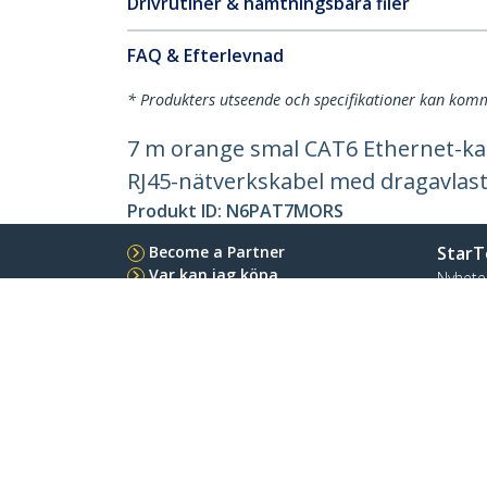
Drivrutiner & hämtningsbara filer
FAQ & Efterlevnad
* Produkters utseende och specifikationer kan komm
7 m orange smal CAT6 Ethernet-kab
RJ45-nätverkskabel med dragavlast
Produkt ID:
N6PAT7MORS
Become a Partner
StarT
Var kan jag köpa
Nyhete
Kontak
Om os
Lediga
Kvalite
Blog
StarTech.com Ltd.
Celsiusweg 16
Telefo