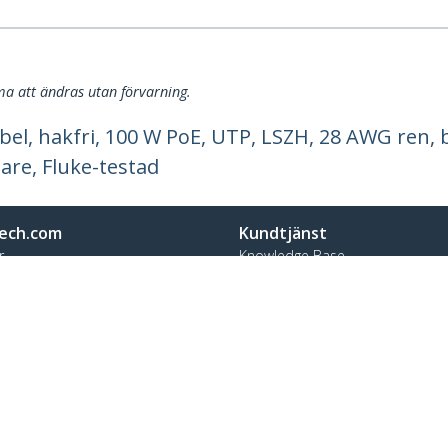
a att ändras utan förvarning.
el, hakfri, 100 W PoE, UTP, LSZH, 28 AWG ren, 
are, Fluke-testad
ech.com
Kundtjänst
r
Knowledge Base
t
Drivrutiner & hämtningsbara filer
s
Support FAQs
 jobb
Support
t och efterlevnad
Garantipolicy
n:
+46 8 517 613 28