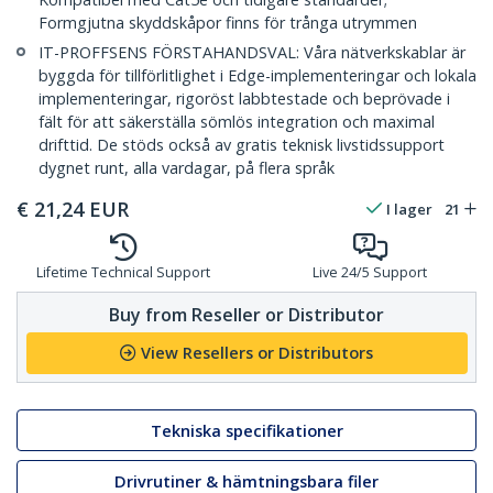
Formgjutna skyddskåpor finns för trånga utrymmen
IT-PROFFSENS FÖRSTAHANDSVAL: Våra nätverkskablar är
byggda för tillförlitlighet i Edge-implementeringar och lokala
implementeringar, rigoröst labbtestade och beprövade i
fält för att säkerställa sömlös integration och maximal
drifttid. De stöds också av gratis teknisk livstidssupport
dygnet runt, alla vardagar, på flera språk
€
21,24
EUR
I lager
21
Lifetime Technical Support
Live 24/5 Support
Buy from Reseller or Distributor
View Resellers or Distributors
Tekniska specifikationer
Drivrutiner & hämtningsbara filer