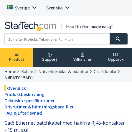
Sverige
Svenska
Product
Support
Vilka vi är
Upptäck
Home
Kablar
Nätverkskablar & adaptrar
Cat 6-kablar
N6PATC15MYL
Överblick
Produktbeskrivning
Tekniska specifikationer
Drivrutiner & hämtningsbara filer
FAQ & Efterlevnad
Cat6 Ethernet patchkabel med hakfria RJ45-kontakter
- 15 m, gul