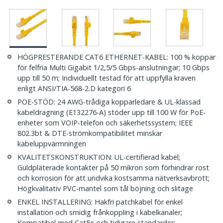
HÖGPRESTERANDE CAT6 ETHERNET-KABEL: 100 % koppar
för felfria Multi Gigabit 1/2,5/5 Gbps-anslutningar; 10 Gbps
upp till 50 m; Individuellt testad för att uppfylla kraven
enligt ANSI/TIA-568-2.D kategori 6
POE-STÖD: 24 AWG-trådiga kopparledare & UL-klassad
kabeldragning (E132276-A) stöder upp till 100 W för PoE-
enheter som VOIP-telefon och säkerhetssystem; IEEE
802.3bt & DTE-strömkompatibilitet minskar
kabeluppvärmningen
KVALITETSKONSTRUKTION: UL-certifierad kabel;
Guldpläterade kontakter på 50 mikron som förhindrar rost
och korrosion för att undvika kostsamma nätverksavbrott;
Högkvalitativ PVC-mantel som tål böjning och slitage
ENKEL INSTALLERING: Hakfri patchkabel för enkel
installation och smidig frånkoppling i kabelkanaler;
Kompatibel med Cat5e och tidigare standarder;