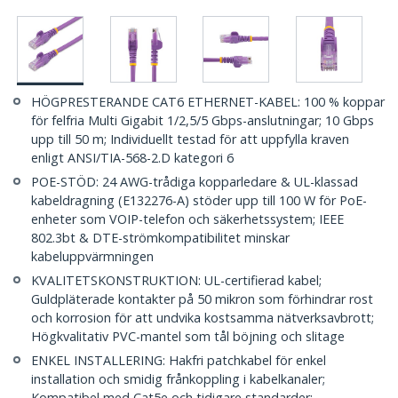
HÖGPRESTERANDE CAT6 ETHERNET-KABEL: 100 % koppar
för felfria Multi Gigabit 1/2,5/5 Gbps-anslutningar; 10 Gbps
upp till 50 m; Individuellt testad för att uppfylla kraven
enligt ANSI/TIA-568-2.D kategori 6
POE-STÖD: 24 AWG-trådiga kopparledare & UL-klassad
kabeldragning (E132276-A) stöder upp till 100 W för PoE-
enheter som VOIP-telefon och säkerhetssystem; IEEE
802.3bt & DTE-strömkompatibilitet minskar
kabeluppvärmningen
KVALITETSKONSTRUKTION: UL-certifierad kabel;
Guldpläterade kontakter på 50 mikron som förhindrar rost
och korrosion för att undvika kostsamma nätverksavbrott;
Högkvalitativ PVC-mantel som tål böjning och slitage
ENKEL INSTALLERING: Hakfri patchkabel för enkel
installation och smidig frånkoppling i kabelkanaler;
Kompatibel med Cat5e och tidigare standarder;