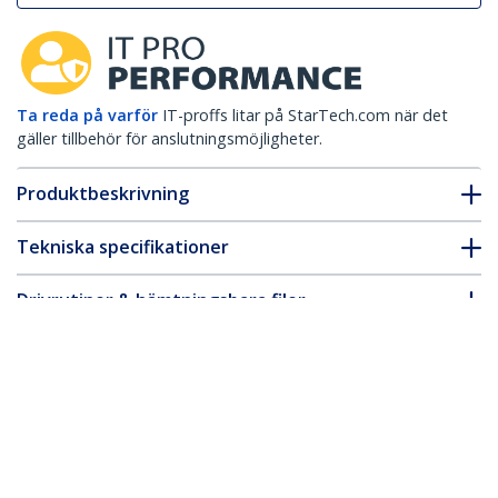
Ta reda på varför
IT-proffs litar på StarTech.com när det
gäller tillbehör för anslutningsmöjligheter.
Produktbeskrivning
Tekniska specifikationer
Drivrutiner & hämtningsbara filer
FAQ & Efterlevnad
* Produkters utseende och specifikationer kan komma att ändras
utan förvarning.
Du kanske också gillar