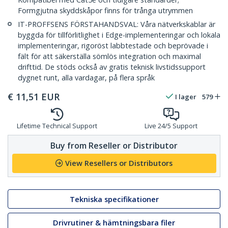
Formgjutna skyddskåpor finns för trånga utrymmen
IT-PROFFSENS FÖRSTAHANDSVAL: Våra nätverkskablar är
byggda för tillförlitlighet i Edge-implementeringar och lokala
implementeringar, rigoröst labbtestade och beprövade i
fält för att säkerställa sömlös integration och maximal
drifttid. De stöds också av gratis teknisk livstidssupport
dygnet runt, alla vardagar, på flera språk
€
11,51
EUR
I lager
579
Lifetime Technical Support
Live 24/5 Support
Buy from Reseller or Distributor
View Resellers or Distributors
Tekniska specifikationer
Drivrutiner & hämtningsbara filer