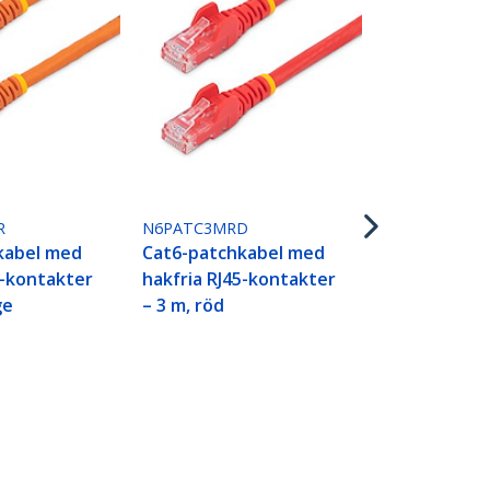
N6PATC3MW
Cat6-patch
hakfria RJ4
– 3 m, vit
R
N6PATC3MRD
kabel med
Cat6-patchkabel med
5-kontakter
hakfria RJ45-kontakter
ge
– 3 m, röd