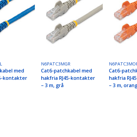
L
N6PATC3MGR
N6PATC3MO
hkabel med
Cat6-patchkabel med
Cat6-patch
45-kontakter
hakfria RJ45-kontakter
hakfria RJ4
– 3 m, grå
– 3 m, oran