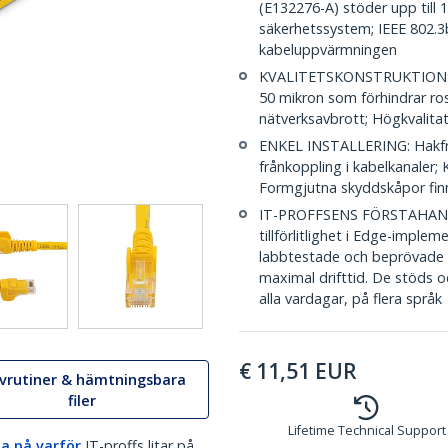
(E132276-A) stöder upp till
säkerhetssystem; IEEE 802.
kabeluppvärmningen
KVALITETSKONSTRUKTION: UL-
50 mikron som förhindrar ro
nätverksavbrott; Högkvalita
ENKEL INSTALLERING: Hakfri 
frånkoppling i kabelkanaler
Formgjutna skyddskåpor fin
IT-PROFFSENS FÖRSTAHANDSV
tillförlitlighet i Edge-imple
labbtestade och beprövade i 
maximal drifttid. De stöds o
alla vardagar, på flera språk
€
11,51
EUR
ivrutiner & hämtningsbara
filer
Lifetime Technical Support
a på varför
IT-proffs litar på