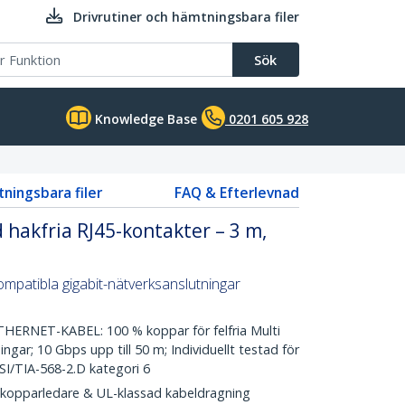
Drivrutiner och hämtningsbara filer
Sök
Knowledge Base
0201 605 928
tningsbara filer
FAQ & Efterlevnad
hakfria RJ45-kontakter – 3 m,
mpatibla gigabit-nätverksanslutningar
RNET-KABEL: 100 % koppar för felfria Multi
ngar; 10 Gbps upp till 50 m; Individuellt testad för
NSI/TIA-568-2.D kategori 6
kopparledare & UL-klassad kabeldragning