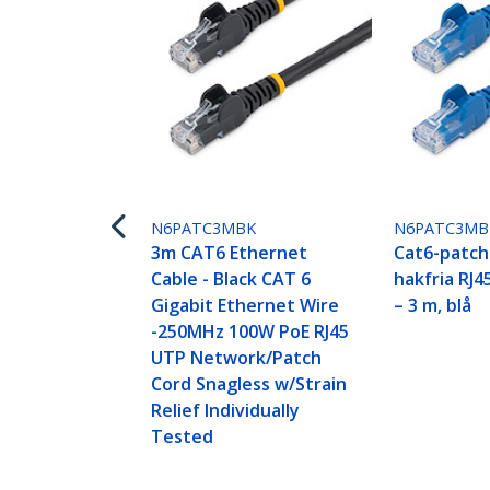
N6PATC3MBK
N6PATC3MB
3m CAT6 Ethernet
Cat6-patc
Cable - Black CAT 6
hakfria RJ
Gigabit Ethernet Wire
– 3 m, blå
-250MHz 100W PoE RJ45
UTP Network/Patch
Cord Snagless w/Strain
Relief Individually
Tested