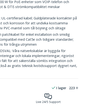
 100 W för PoE-enheter som VOIP-telefon och
3bt & DTE-strömkompatibilitet minskar
certifierad kabel; Guldpläterade kontakter på
st och korrosion för att undvika kostsamma
tiv PVC-mantel som tål böjning och slitage
patchkabel för enkel installation och smidig
; Kompatibel med Cat5e och tidigare standarder;
ns för trånga utrymmen
AL: Våra nätverkskablar är byggda för
menteringar och lokala implementeringar, rigoröst
fält för att säkerställa sömlös integration och
ckså av gratis teknisk livstidssupport dygnet runt,
I lager
223
Live 24/5 Support