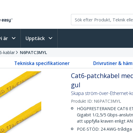
vi är
Upptäck
6-kablar
N6PATC3MYL
Tekniska specifikationer
Drivrutiner & häm
Cat6-patchkabel med 
gul
Skapa ström-över-Ethernet-ko
Produkt ID:
N6PATC3MYL
HÖGPRESTERANDE CAT6 ETHE
Gigabit 1/2,5/5 Gbps-anslutni
att uppfylla kraven enligt A
POE-STÖD: 24 AWG-trådiga 