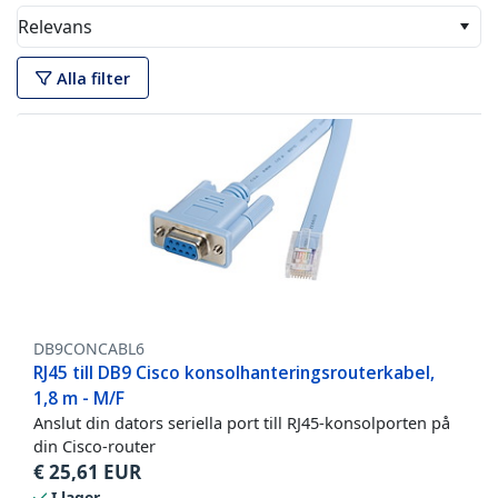
Relevans
Alla filter
DB9CONCABL6
RJ45 till DB9 Cisco konsolhanteringsrouterkabel,
1,8 m - M/F
Anslut din dators seriella port till RJ45-konsolporten på
din Cisco-router
€
25,61
EUR
I lager