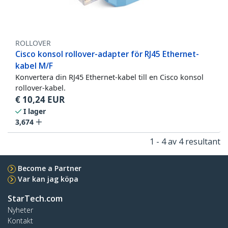
ROLLOVER
Cisco konsol rollover-adapter för RJ45 Ethernet-
kabel M/F
Konvertera din RJ45 Ethernet-kabel till en Cisco konsol
rollover-kabel.
€
10,24
EUR
I lager
3,674
1 - 4 av 4 resultant
Become a Partner
Var kan jag köpa
StarTech.com
Nyheter
Kontakt