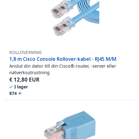
ROLLOVERMM6
1,8 m Cisco Console Rollover-kabel - RJ45 M/M
Anslut din dator till din Cisco®-router, -server eller
nätverksutrustning
€
12,80
EUR
I lager
874