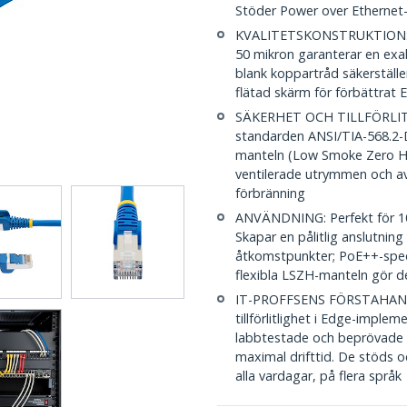
Stöder Power over Ethernet-
KVALITETSKONSTRUKTION: S
50 mikron garanterar en exa
blank koppartråd säkerställ
flätad skärm för förbättrat
SÄKERHET OCH TILLFÖRLITLIG
standarden ANSI/TIA-568.2-D
manteln (Low Smoke Zero Halo
ventilerade utrymmen och avg
förbränning
ANVÄNDNING: Perfekt för 10
Skapar en pålitlig anslutnin
åtkomstpunkter; PoE++-speci
flexibla LSZH-manteln gör 
IT-PROFFSENS FÖRSTAHANDSV
tillförlitlighet i Edge-imple
labbtestade och beprövade i 
maximal drifttid. De stöds o
alla vardagar, på flera språk