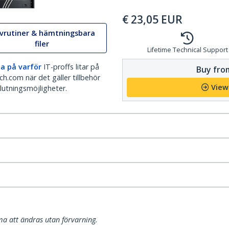
€
23,05
EUR
ivrutiner & hämtningsbara
filer
Lifetime Technical Support
a på varför
IT-proffs litar på
Buy from
h.com när det gäller tillbehör
View
lutningsmöjligheter.
a att ändras utan förvarning.