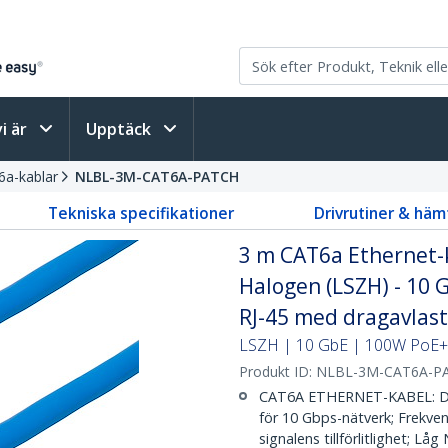
vi är
Upptäck
6a-kablar
NLBL-3M-CAT6A-PATCH
Tekniska specifikationer
Drivrutiner & häm
3 m CAT6a Ethernet-k
Halogen (LSZH) - 10
RJ-45 med dragavlas
LSZH | 10 GbE | 100W PoE++
Produkt ID:
NLBL-3M-CAT6A-P
CAT6A ETHERNET-KABEL: Den
för 10 Gbps-nätverk; Frekve
signalens tillförlitlighet; Lå