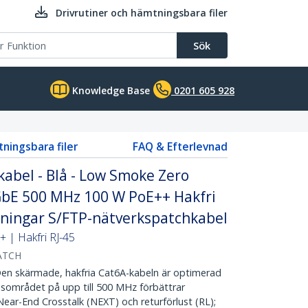
Drivrutiner och hämtningsbara filer
Sök
Knowledge Base
0201 605 928
tningsbara filer
FAQ & Efterlevnad
abel - Blå - Low Smoke Zero
 GbE 500 MHz 100 W PoE++ Hakfri
tningar S/FTP-nätverkspatchkabel
 | Hakfri RJ-45
ATCH
 skärmade, hakfria Cat6A-kabeln är optimerad
nsområdet på upp till 500 MHz förbättrar
g Near-End Crosstalk (NEXT) och returförlust (RL);