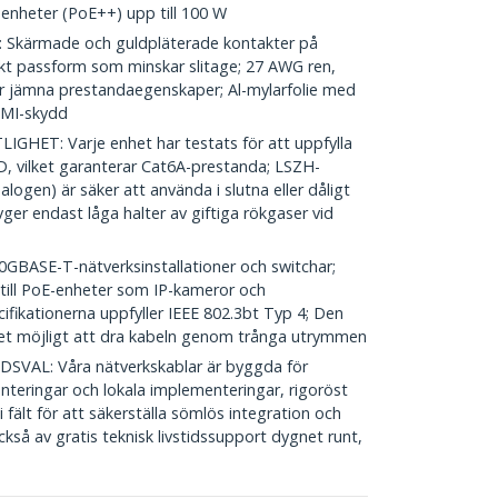
enheter (PoE++) upp till 100 W
kärmade och guldpläterade kontakter på
kt passform som minskar slitage; 27 AWG ren,
er jämna prestandaegenskaper; Al-mylarfolie med
 EMI-skydd
HET: Varje enhet har testats för att uppfylla
, vilket garanterar Cat6A-prestanda; LSZH-
gen) är säker att använda i slutna eller dåligt
er endast låga halter av giftiga rökgaser vid
GBASE-T-nätverksinstallationer och switchar;
g till PoE-enheter som IP-kameror och
fikationerna uppfyller IEEE 802.3bt Typ 4; Den
det möjligt att dra kabeln genom trånga utrymmen
AL: Våra nätverkskablar är byggda för
menteringar och lokala implementeringar, rigoröst
fält för att säkerställa sömlös integration och
ckså av gratis teknisk livstidssupport dygnet runt,