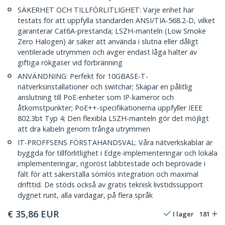
SÄKERHET OCH TILLFÖRLITLIGHET: Varje enhet har
testats för att uppfylla standarden ANSI/TIA-568.2-D, vilket
garanterar Cat6A-prestanda; LSZH-manteln (Low Smoke
Zero Halogen) är säker att använda i slutna eller dåligt
ventilerade utrymmen och avger endast låga halter av
giftiga rökgaser vid förbränning
ANVÄNDNING: Perfekt för 10GBASE-T-
nätverksinstallationer och switchar; Skapar en pålitlig
anslutning till PoE-enheter som IP-kameror och
åtkomstpunkter; PoE++-specifikationerna uppfyller IEEE
802.3bt Typ 4; Den flexibla LSZH-manteln gör det möjligt
att dra kabeln genom trånga utrymmen
IT-PROFFSENS FÖRSTAHANDSVAL: Våra nätverkskablar är
byggda för tillförlitlighet i Edge-implementeringar och lokala
implementeringar, rigoröst labbtestade och beprövade i
fält för att säkerställa sömlös integration och maximal
drifttid. De stöds också av gratis teknisk livstidssupport
dygnet runt, alla vardagar, på flera språk
€
35,86
EUR
I lager
181