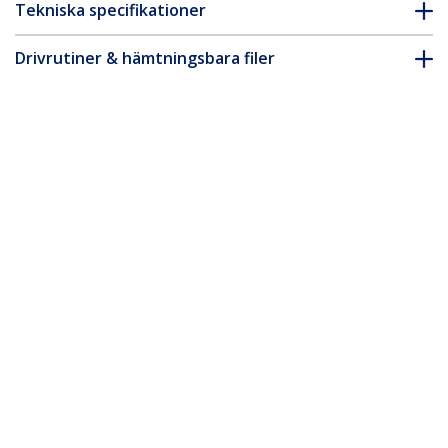
Tekniska specifikationer
Drivrutiner & hämtningsbara filer
FAQ & Efterlevnad
* Produkters utseende och specifikationer kan komma att ändras
utan förvarning.
7 m CAT6a Ethernet-kabel - Vit - Low
Smoke Zero Halogen (LSZH) - 10 GbE
500 MHz 100 W PoE++ Hakfri RJ-45 med
dragavlastningar S/FTP-
nätverkspatchkabel
Produkt ID:
NLWH-7M-CAT6A-PATCH
Become a Partner
Var kan jag köpa