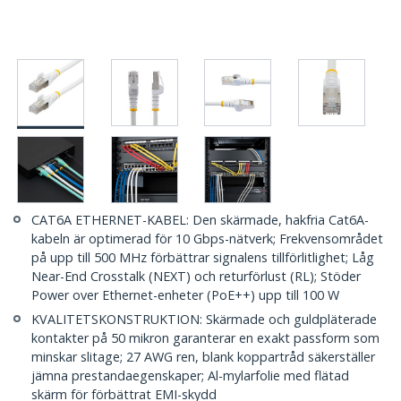
CAT6A ETHERNET-KABEL: Den skärmade, hakfria Cat6A-
kabeln är optimerad för 10 Gbps-nätverk; Frekvensområdet
på upp till 500 MHz förbättrar signalens tillförlitlighet; Låg
Near-End Crosstalk (NEXT) och returförlust (RL); Stöder
Power over Ethernet-enheter (PoE++) upp till 100 W
KVALITETSKONSTRUKTION: Skärmade och guldpläterade
kontakter på 50 mikron garanterar en exakt passform som
minskar slitage; 27 AWG ren, blank koppartråd säkerställer
jämna prestandaegenskaper; Al-mylarfolie med flätad
skärm för förbättrat EMI-skydd