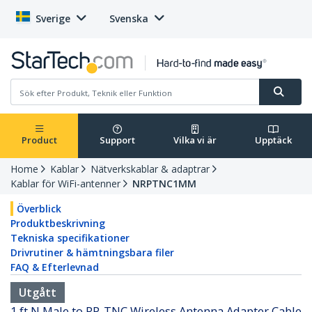
Sverige
Svenska
Product
Support
Vilka vi är
Upptäck
Home
Kablar
Nätverkskablar & adaptrar
Kablar för WiFi-antenner
NRPTNC1MM
Överblick
Produktbeskrivning
Tekniska specifikationer
Drivrutiner & hämtningsbara filer
FAQ & Efterlevnad
Utgått
1 ft N Male to RP-TNC Wireless Antenna Adapter Cable