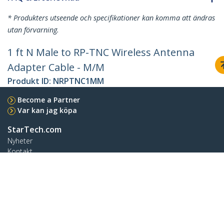
* Produkters utseende och specifikationer kan komma att ändras
utan förvarning.
1 ft N Male to RP-TNC Wireless Antenna
Adapter Cable - M/M
Produkt ID:
NRPTNC1MM
Become a Partner
Var kan jag köpa
StarTech.com
Nyheter
Kontakt
Om oss
Lediga jobb
Kvalitet och efterlevnad
Blog
Kundtjänst
Knowledge Base