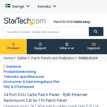
Sverige
Svenska
Product
Support
Vilka vi är
Upptäck
Home
Kablar
Patch Panels and Wallplates
PANELHU24
Överblick
Produktbeskrivning
Tekniska specifikationer
Drivrutiner & hämtningsbara filer
FAQ & Efterlevnad
24 Port 0.5U Cat5e Patch Panel - RJ45 Ethernet
Rackmount Cat 5e 110 Patch Panel
Organize up to 24 Cat5e patch cables using only 0.5U of