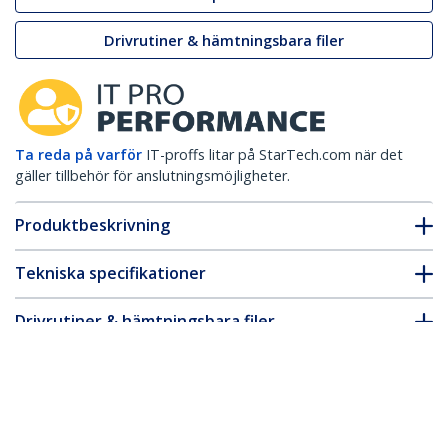
Drivrutiner & hämtningsbara filer
Ta reda på varför
IT-proffs litar på StarTech.com när det
gäller tillbehör för anslutningsmöjligheter.
Produktbeskrivning
Tekniska specifikationer
Drivrutiner & hämtningsbara filer
FAQ & Efterlevnad
* Produkters utseende och specifikationer kan komma att ändras
utan förvarning.