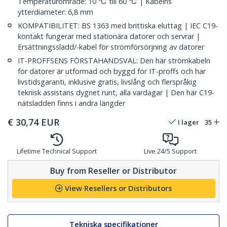
Temperaturområde: 10 ℃ till 60 ℃ | Kabelns
ytterdiameter: 6,8 mm
KOMPATIBILITET: BS 1363 med brittiska eluttag | IEC C19-
kontakt fungerar med stationära datorer och servrar |
Ersättningssladd/-kabel för strömförsörjning av datorer
IT-PROFFSENS FÖRSTAHANDSVAL: Den här strömkabeln
för datorer är utformad och byggd för IT-proffs och har
livstidsgaranti, inklusive gratis, livslång och flerspråkig
teknisk assistans dygnet runt, alla vardagar | Den här C19-
nätsladden finns i andra längder
€
30,74
EUR
I lager
35
Lifetime Technical Support
Live 24/5 Support
Buy from Reseller or Distributor
View Resellers or Distributors
Tekniska specifikationer