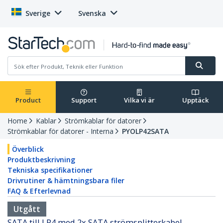
Sverige
Svenska
Product
Support
Vilka vi är
Upptäck
Home
Kablar
Strömkablar för datorer
Strömkablar för datorer - Interna
PYOLP42SATA
Överblick
Produktbeskrivning
Tekniska specifikationer
Drivrutiner & hämtningsbara filer
FAQ & Efterlevnad
Utgått
SATA till LP4 med 2x SATA strömsplitterkabel