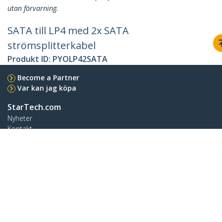
utan förvarning.
SATA till LP4 med 2x SATA
strömsplitterkabel
Produkt ID:
PYOLP42SATA
Become a Partner
Var kan jag köpa
StarTech.com
Nyheter
Kontakt
Om oss
Lediga jobb
Kvalitet och efterlevnad
Blog
Kundtjänst
Knowledge Base
Drivrutiner & hämtningsbara filer
Support FAQs