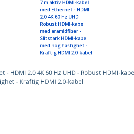
7 m aktiv HDMI-kabel
med Ethernet - HDMI
2.0 4K 60 Hz UHD -
Robust HDMI-kabel
med aramidfiber -
Slitstark HDMI-kabel
med hög hastighet -
Kraftig HDMI 2.0-kabel
t - HDMI 2.0 4K 60 Hz UHD - Robust HDMI-kabe
ghet - Kraftig HDMI 2.0-kabel
ech.com
Kundtjänst
r
Knowledge Base
t
Drivrutiner & hämtningsbara filer
s
Support FAQs
 jobb
Support
t och efterlevnad
Garantipolicy