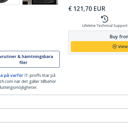
€
121,70
EUR
Lifetime Technical Support
Buy from
View
ivrutiner & hämtningsbara
filer
a på varför
IT-proffs litar på
h.com när det gäller tillbehör
lutningsmöjligheter.