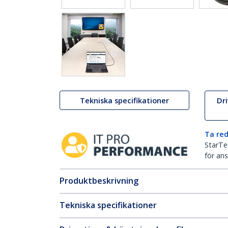
Tekniska specifikationer
Dr
Ta red
StarTec
för ans
Produktbeskrivning
Tekniska specifikationer