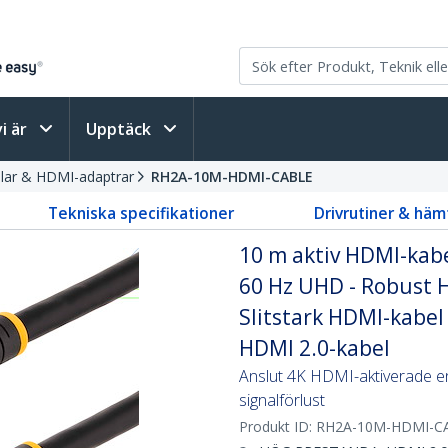
vi är
Upptäck
ar & HDMI-adaptrar
RH2A-10M-HDMI-CABLE
Tekniska specifikationer
Drivrutiner & häm
10 m aktiv HDMI-kab
60 Hz UHD - Robust 
Slitstark HDMI-kabel
HDMI 2.0-kabel
Anslut 4K HDMI-aktiverade en
signalförlust
Produkt ID:
RH2A-10M-HDMI-C