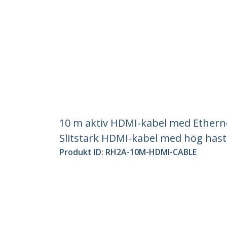
10 m aktiv HDMI-kabel med Etherne
Slitstark HDMI-kabel med hög hasti
Produkt ID:
RH2A-10M-HDMI-CABLE
Become a Partner
StarT
Var kan jag köpa
Nyhete
Kontak
Om os
Lediga
Kvalite