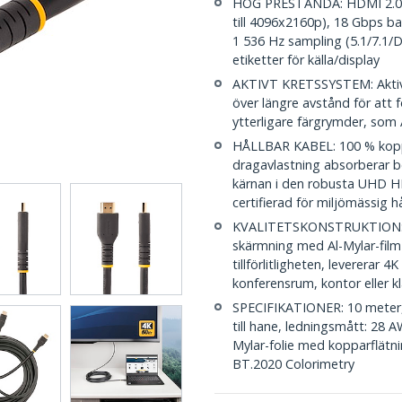
HÖG PRESTANDA: HDMI 2.0-k
till 4096x2160p), 18 Gbps b
1 536 Hz sampling (5.1/7.1
etiketter för källa/display
AKTIVT KRETSSYSTEM: Aktiv b
över längre avstånd för att 
ytterligare färgrymder, so
HÅLLBAR KABEL: 100 % kopp
dragavlastning absorberar b
kärnan i den robusta UHD HD
certifierad för miljömässig h
KVALITETSKONSTRUKTION: Gu
skärmning med Al-Mylar-film 
tillförlitligheten, levererar 
konferensrum, kontor eller k
SPECIFIKATIONER: 10 meter, 
till hane, ledningsmått: 28 
Mylar-folie med kopparflätn
BT.2020 Colorimetry