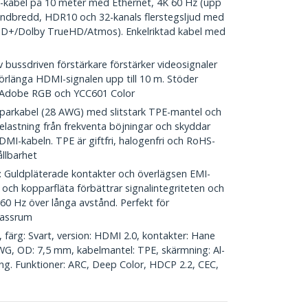
abel på 10 meter med Ethernet, 4K 60 Hz (upp
andbredd, HDR10 och 32-kanals flerstegsljud med
/DD+/Dolby TrueHD/Atmos). Enkelriktad kabel med
ussdriven förstärkare förstärker videosignaler
förlänga HDMI-signalen upp till 10 m. Stöder
m Adobe RGB och YCC601 Color
arkabel (28 AWG) med slitstark TPE-mantel och
elastning från frekventa böjningar och skyddar
MI-kabeln. TPE är giftfri, halogenfri och RoHS-
ållbarhet
ldpläterade kontakter och överlägsen EMI-
och kopparfläta förbättrar signalintegriteten och
4K 60 Hz över långa avstånd. Perfekt för
lassrum
färg: Svart, version: HDMI 2.0, kontakter: Hane
AWG, OD: 7,5 mm, kabelmantel: TPE, skärmning: Al-
ing. Funktioner: ARC, Deep Color, HDCP 2.2, CEC,