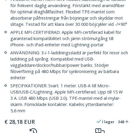
för frekvent daglig användning. Förstärkt med aramidfiber
för optimal draghållfasthet. Flexibel TPE-mantel som
absorberar påfrestningar från böjningar och skyddar mot
slitage. Testad för att klara över 30 000 böjcykler vid -/+90°
APPLE MFI-CERTIFIERAD: Apple MFi-certifierad kabel för
garanterad kompatibilitet och jämn strömutgång till
iPhone- och iPad-enheter med Lightning-portar
ANVÄNDNING: 3-i-1-laddningssladd är perfekt för resor och
laddning på språng. Kompatibel med USB-
väggladdare/dockor/hubbar/power banks. Stödjer
filöverföring på 480 Mbps för synkronisering av bärbara
enheter
SPECIFIKATIONER: Svart. 1 meter. USB-A till Micro-
USB/USB-C/Lightning. Apple MFi-certifierad. Upp till 15 W
3 A. USB 480 Mbps (USB 2.0). TPE-mantel med al-mylar-
skärm. Förnicklade kontakter. Kabelns ytterdiameter:
5,6 mm
€
28,18
EUR
I lager
348