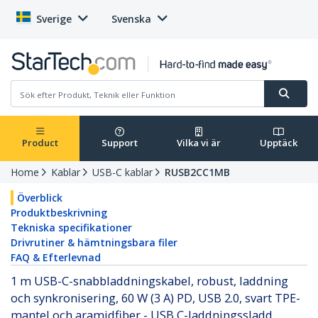
Sverige
Svenska
Product
Support
Vilka vi är
Upptäck
Home
Kablar
USB-C kablar
RUSB2CC1MB
Överblick
Produktbeskrivning
Tekniska specifikationer
Drivrutiner & hämtningsbara filer
FAQ & Efterlevnad
1 m USB-C-snabbladdningskabel, robust, laddning
och synkronisering, 60 W (3 A) PD, USB 2.0, svart TPE-
mantel och aramidfiber - USB C-laddningssladd