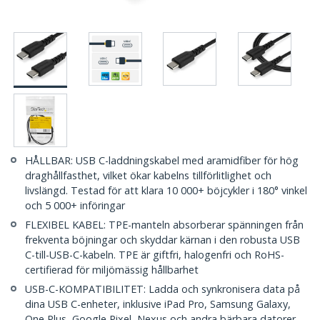
HÅLLBAR: USB C-laddningskabel med aramidfiber för hög
draghållfasthet, vilket ökar kabelns tillförlitlighet och
livslängd. Testad för att klara 10 000+ böjcykler i 180° vinkel
och 5 000+ införingar
FLEXIBEL KABEL: TPE-manteln absorberar spänningen från
frekventa böjningar och skyddar kärnan i den robusta USB
C-till-USB-C-kabeln. TPE är giftfri, halogenfri och RoHS-
certifierad för miljömässig hållbarhet
USB-C-KOMPATIBILITET: Ladda och synkronisera data på
dina USB C-enheter, inklusive iPad Pro, Samsung Galaxy,
One Plus, Google Pixel, Nexus och andra bärbara datorer