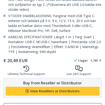
och surfplattor av typ C. (*Observera att USB 2.0-kablar inte
stöder video)
STÖDER SNABBLADDNING: Fungerar med USB Type C-
enheter och laddare på 5 V, 9 V, 12 V, 15 V, 20 V och kan
ladda en bärbar dator med Thunderbolt 3 eller USB-C,
inklusive MacBook Pro, HP, Dell, Surface
KABELNS SPECIFIKATIONER: Längd: 1 m | Färg: Svart |
Kontakter: USB-C till USB-C hane/hane | Prestanda: USB 2.0
| Förstärkning: Aramidfiber | Effekt: 3 A/60 W | Manteltyp:
TPE | Avskärmning: EMI-skydd
€
20,49
EUR
I lager
1,761
Lifetime Technical Support
Live 24/5 Support
Buy from Reseller or Distributor
View Resellers or Distributors