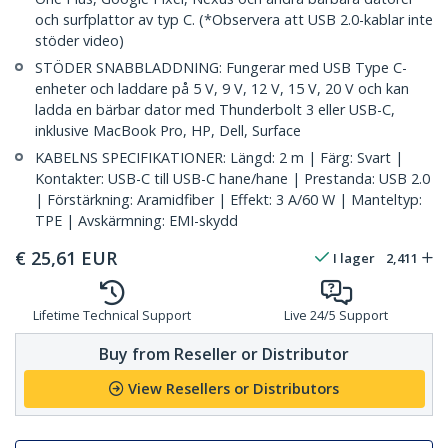
och surfplattor av typ C. (*Observera att USB 2.0-kablar inte
stöder video)
STÖDER SNABBLADDNING: Fungerar med USB Type C-
enheter och laddare på 5 V, 9 V, 12 V, 15 V, 20 V och kan
ladda en bärbar dator med Thunderbolt 3 eller USB-C,
inklusive MacBook Pro, HP, Dell, Surface
KABELNS SPECIFIKATIONER: Längd: 2 m | Färg: Svart |
Kontakter: USB-C till USB-C hane/hane | Prestanda: USB 2.0
| Förstärkning: Aramidfiber | Effekt: 3 A/60 W | Manteltyp:
TPE | Avskärmning: EMI-skydd
€
25,61
EUR
I lager
2,411
Lifetime Technical Support
Live 24/5 Support
Buy from Reseller or Distributor
View Resellers or Distributors