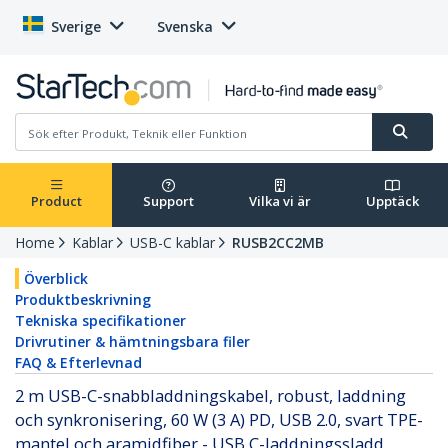
Sverige
Svenska
Product
Support
Vilka vi är
Upptäck
Home
Kablar
USB-C kablar
RUSB2CC2MB
Överblick
Produktbeskrivning
Tekniska specifikationer
Drivrutiner & hämtningsbara filer
FAQ & Efterlevnad
2 m USB-C-snabbladdningskabel, robust, laddning
och synkronisering, 60 W (3 A) PD, USB 2.0, svart TPE-
mantel och aramidfiber - USB C-laddningssladd