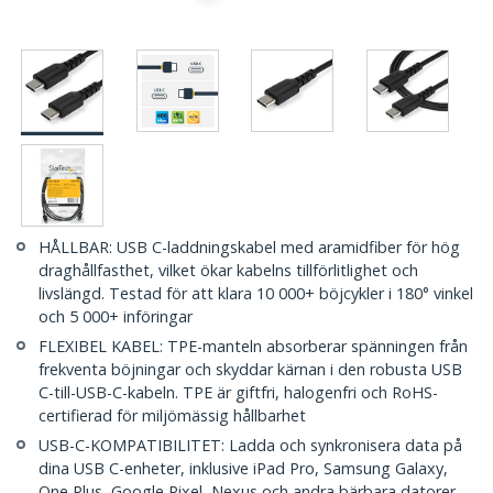
HÅLLBAR: USB C-laddningskabel med aramidfiber för hög
draghållfasthet, vilket ökar kabelns tillförlitlighet och
livslängd. Testad för att klara 10 000+ böjcykler i 180° vinkel
och 5 000+ införingar
FLEXIBEL KABEL: TPE-manteln absorberar spänningen från
frekventa böjningar och skyddar kärnan i den robusta USB
C-till-USB-C-kabeln. TPE är giftfri, halogenfri och RoHS-
certifierad för miljömässig hållbarhet
USB-C-KOMPATIBILITET: Ladda och synkronisera data på
dina USB C-enheter, inklusive iPad Pro, Samsung Galaxy,
One Plus, Google Pixel, Nexus och andra bärbara datorer