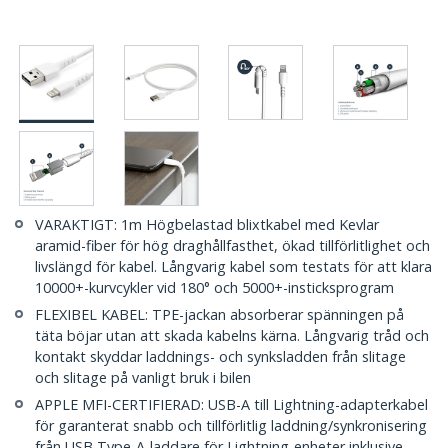
VARAKTIGT: 1m Högbelastad blixtkabel med Kevlar
aramid-fiber för hög draghållfasthet, ökad tillförlitlighet och
livslängd för kabel. Långvarig kabel som testats för att klara
10000+-kurvcykler vid 180° och 5000+-insticksprogram
FLEXIBEL KABEL: TPE-jackan absorberar spänningen på
täta böjar utan att skada kabelns kärna. Långvarig tråd och
kontakt skyddar laddnings- och synksladden från slitage
och slitage på vanligt bruk i bilen
APPLE MFI-CERTIFIERAD: USB-A till Lightning-adapterkabel
för garanterat snabb och tillförlitlig laddning/synkronisering
från USB Type-A-laddare för Lightning-enheter inklusive