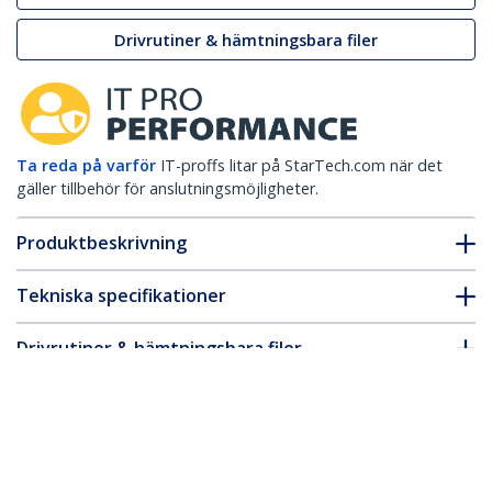
Drivrutiner & hämtningsbara filer
Ta reda på varför
IT-proffs litar på StarTech.com när det
gäller tillbehör för anslutningsmöjligheter.
Produktbeskrivning
Tekniska specifikationer
Drivrutiner & hämtningsbara filer
FAQ & Efterlevnad
* Produkters utseende och specifikationer kan komma att ändras
utan förvarning.