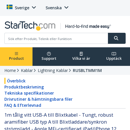
Sverige
Svenska
Product
Support
Vilka vi är
Upptäck
Home
Kablar
Lightning Kablar
RUSBLTMM1M
Överblick
Produktbeskrivning
Tekniska specifikationer
Drivrutiner & hämtningsbara filer
FAQ & Efterlevnad
1m tålig vitt USB-A till Blixtkabel - Tungt, robust
aramifiber USB typ A till Blixtladdare/synkron
strömsladd - Apple MFi-certifierad iPad/iPhone 12