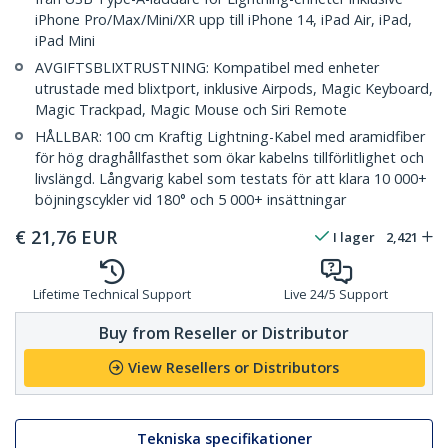
iPhone Pro/Max/Mini/XR upp till iPhone 14, iPad Air, iPad,
iPad Mini
AVGIFTSBLIXTRUSTNING: Kompatibel med enheter
utrustade med blixtport, inklusive Airpods, Magic Keyboard,
Magic Trackpad, Magic Mouse och Siri Remote
HÅLLBAR: 100 cm Kraftig Lightning-Kabel med aramidfiber
för hög draghållfasthet som ökar kabelns tillförlitlighet och
livslängd. Långvarig kabel som testats för att klara 10 000+
böjningscykler vid 180° och 5 000+ insättningar
€
21,76
EUR
I lager
2,421
Lifetime Technical Support
Live 24/5 Support
Buy from Reseller or Distributor
View Resellers or Distributors
Tekniska specifikationer