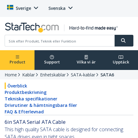
Sverige
Svenska
Product
Support
Vilka vi är
Upptäck
Home
Kablar
Enhetskablar
SATA-kablar
SATA6
Överblick
Produktbeskrivning
Tekniska specifikationer
Drivrutiner & hämtningsbara filer
FAQ & Efterlevnad
6in SATA Serial ATA Cable
This high quality SATA cable is designed for connecting
SATA drives even in tight spaces.