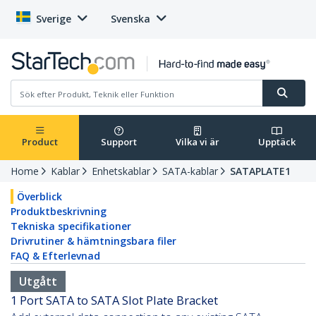
Sverige
Svenska
Product
Support
Vilka vi är
Upptäck
Home
Kablar
Enhetskablar
SATA-kablar
SATAPLATE1
Överblick
Produktbeskrivning
Tekniska specifikationer
Drivrutiner & hämtningsbara filer
FAQ & Efterlevnad
Utgått
1 Port SATA to SATA Slot Plate Bracket