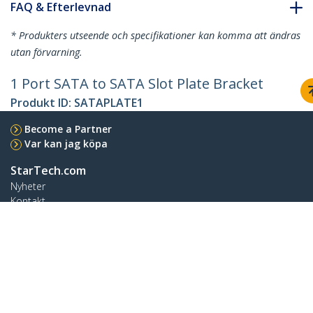
FAQ & Efterlevnad
* Produkters utseende och specifikationer kan komma att ändras
utan förvarning.
1 Port SATA to SATA Slot Plate Bracket
Produkt ID:
SATAPLATE1
Become a Partner
Var kan jag köpa
StarTech.com
Nyheter
Kontakt
Om oss
Lediga jobb
Kvalitet och efterlevnad
Blog
Kundtjänst
Knowledge Base