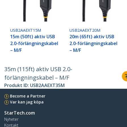
USB2AAEXT15M
USB2AAEXT20M
15m (50ft) aktiv USB
20m (65ft) aktiv USB
2.0-förlängningskabel
2.0-förlängningskabel
– M/F
– M/F
35m (115ft) aktiv USB 2.0-
förlängningskabel – M/F
Produkt ID:
USB2AAEXT35M
Become a Partner
Var kan jag köpa
StarTech.com
Nyheter
Kontakt