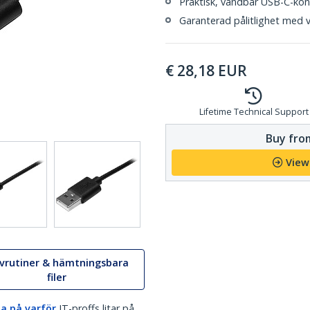
Praktisk, vändbar USB-C-kont
Garanterad pålitlighet med vå
€
28,18
EUR
Lifetime Technical Support
Buy from
View
ivrutiner & hämtningsbara
filer
a på varför
IT-proffs litar på