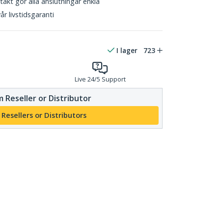
akt gör alla anslutningar enkla
r livstidsgaranti
I lager
723
Live 24/5 Support
 Reseller or Distributor
 Resellers or Distributors