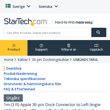
Sverige
Svenska
Product
Support
Vilka vi är
Upptäck
Home
Kablar
30-pin Dockningskablar
USB2ADC1MUL
Överblick
Produktbeskrivning
Tekniska specifikationer
Drivrutiner & hämtningsbara filer
FAQ & Efterlevnad
Utgått
1m (3 ft) Apple 30-pin Dock Connector to Left Angle