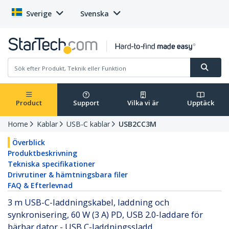
Sverige
Svenska
Product
Support
Vilka vi är
Upptäck
Home
Kablar
USB-C kablar
USB2CC3M
Överblick
Produktbeskrivning
Tekniska specifikationer
Drivrutiner & hämtningsbara filer
FAQ & Efterlevnad
3 m USB-C-laddningskabel, laddning och
synkronisering, 60 W (3 A) PD, USB 2.0-laddare för
bärbar dator - USB C-laddningssladd