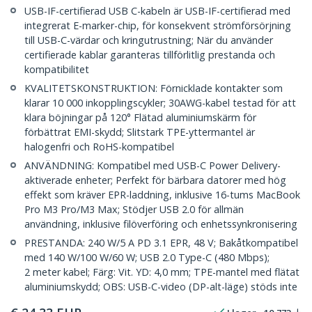
USB-IF-certifierad USB C-kabeln är USB-IF-certifierad med
integrerat E-marker-chip, för konsekvent strömförsörjning
till USB-C-värdar och kringutrustning; När du använder
certifierade kablar garanteras tillförlitlig prestanda och
kompatibilitet
KVALITETSKONSTRUKTION: Förnicklade kontakter som
klarar 10 000 inkopplingscykler; 30AWG-kabel testad för att
klara böjningar på 120° Flätad aluminiumskärm för
förbättrat EMI-skydd; Slitstark TPE-yttermantel är
halogenfri och RoHS-kompatibel
ANVÄNDNING: Kompatibel med USB-C Power Delivery-
aktiverade enheter; Perfekt för bärbara datorer med hög
effekt som kräver EPR-laddning, inklusive 16-tums MacBook
Pro M3 Pro/M3 Max; Stödjer USB 2.0 för allmän
användning, inklusive filöverföring och enhetssynkronisering
PRESTANDA: 240 W/5 A PD 3.1 EPR, 48 V; Bakåtkompatibel
med 140 W/100 W/60 W; USB 2.0 Type-C (480 Mbps);
2 meter kabel; Färg: Vit. YD: 4,0 mm; TPE-mantel med flätat
aluminiumskydd; OBS: USB-C-video (DP-alt-läge) stöds inte