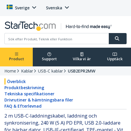
Sverige
Svenska
Product
Support
Vilka vi är
Upptäck
Home
Kablar
USB-C kablar
USB2EPR2MW
Överblick
Produktbeskrivning
Tekniska specifikationer
Drivrutiner & hämtningsbara filer
FAQ & Efterlevnad
2 m USB-C-laddningskabel, laddning och
synkronisering, 240 W (5 A) PD EPR, USB 2.0-laddare
för bärbar dator, USB-IF-certifierad, TPE-mantel - Vit