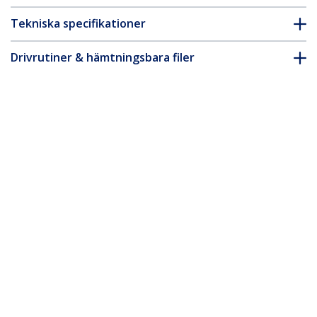
Tekniska specifikationer
Drivrutiner & hämtningsbara filer
FAQ & Efterlevnad
* Produkters utseende och specifikationer kan komma att ändras
utan förvarning.
2 m USB-C-laddningskabel, laddning
och synkronisering, 240 W (5 A) PD EPR,
USB 2.0-laddare för bärbar dator, USB-
IF-certifierad, TPE-mantel - Vit USB C-
laddningskabel
Produkt ID:
USB2EPR2MW
Become a Partner
Var kan jag köpa