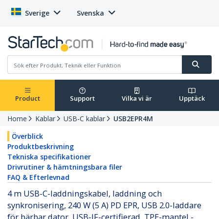
Sverige
Svenska
Product
Support
Vilka vi är
Upptäck
Home
Kablar
USB-C kablar
USB2EPR4M
Överblick
Produktbeskrivning
Tekniska specifikationer
Drivrutiner & hämtningsbara filer
FAQ & Efterlevnad
4 m USB-C-laddningskabel, laddning och
synkronisering, 240 W (5 A) PD EPR, USB 2.0-laddare
för bärbar dator, USB-IF-certifierad, TPE-mantel -