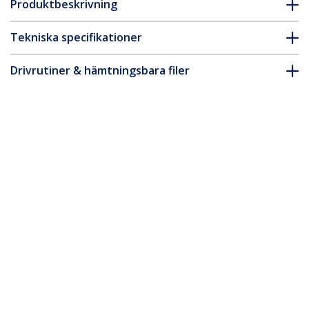
Produktbeskrivning
Tekniska specifikationer
Drivrutiner & hämtningsbara filer
FAQ & Efterlevnad
* Produkters utseende och specifikationer kan komma att ändras
utan förvarning.
Du kanske också gillar