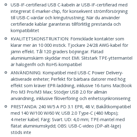
USB-IF-certifierad USB C-kabeln är USB-IF-certifierad med
integrerat E-marker-chip, för konsekvent strömförsörjning
till USB-C-värdar och kringutrustning; När du använder
certifierade kablar garanteras tillförlitlig prestanda och
kompatibilitet
KVALITETSKONSTRUKTION: Förnicklade kontakter som
klarar mer än 10 000 instick. Tjockare 24/28 AWG-kabel för
jämn effekt. Tål 120 graders böjningar. Flätad
aluminiumskärm skyddar mot EMI. Slitstark TPE-yttermantel
är halogenfri och RoHS-kompatibel
ANVÄNDNING: Kompatibel med USB-C Power Delivery-
aktiverade enheter; Perfekt för bärbara datorer med hög
effekt som kräver EPR-laddning, inklusive 16-tums MacBook
Pro M3 Pro/M3 Max; Stödjer USB 2.0 för allmän
användning, inklusive filöverföring och enhetssynkronisering
PRESTANDA: 240 W/5 A PD 3.1 EPR, 48 V; Bakåtkompatibel
med 140 W/100 W/60 W; USB 2.0 Type-C (480 Mbps);
4 meter kabel; Färg: Svart. UD: 4,0 mm; TPE-mantel med
flätat aluminiumskydd; OBS: USB-C-video (DP-alt-läge)
stöds inte