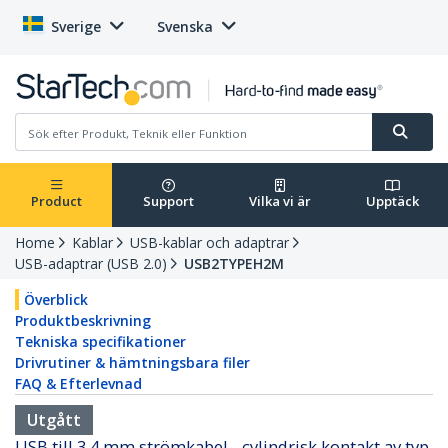
Sverige
Svenska
Product
Support
Vilka vi är
Upptäck
Home
Kablar
USB-kablar och adaptrar
USB-adaptrar (USB 2.0)
USB2TYPEH2M
Överblick
Produktbeskrivning
Tekniska specifikationer
Drivrutiner & hämtningsbara filer
FAQ & Efterlevnad
Utgått
USB till 3,4 mm strömkabel - cylindrisk kontakt av typ