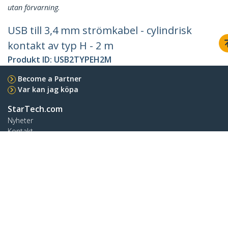
utan förvarning.
USB till 3,4 mm strömkabel - cylindrisk
kontakt av typ H - 2 m
Produkt ID:
USB2TYPEH2M
Become a Partner
Var kan jag köpa
StarTech.com
Nyheter
Kontakt
Om oss
Lediga jobb
Kvalitet och efterlevnad
Blog
Kundtjänst
Knowledge Base
Drivrutiner & hämtningsbara filer
Support FAQs