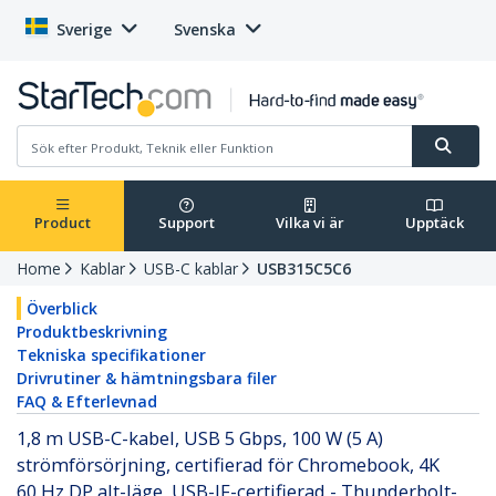
Sverige
Svenska
Product
Support
Vilka vi är
Upptäck
Home
Kablar
USB-C kablar
USB315C5C6
Överblick
Produktbeskrivning
Tekniska specifikationer
Drivrutiner & hämtningsbara filer
FAQ & Efterlevnad
1,8 m USB-C-kabel, USB 5 Gbps, 100 W (5 A)
strömförsörjning, certifierad för Chromebook, 4K
60 Hz DP alt-läge, USB-IF-certifierad - Thunderbolt-