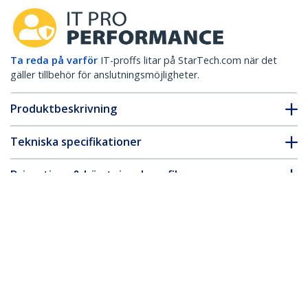
Ta reda på varför
IT-proffs litar på StarTech.com när det
gäller tillbehör för anslutningsmöjligheter.
Produktbeskrivning
Tekniska specifikationer
Drivrutiner & hämtningsbara filer
FAQ & Efterlevnad
* Produkters utseende och specifikationer kan komma att ändras
utan förvarning.
Du kanske också gillar