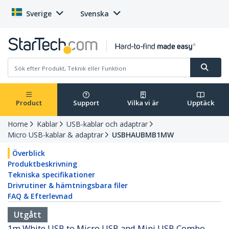
Sverige
Svenska
Product
Support
Vilka vi är
Upptäck
Home
Kablar
USB-kablar och adaptrar
Micro USB-kablar & adaptrar
USBHAUBMB1MW
Överblick
Produktbeskrivning
Tekniska specifikationer
Drivrutiner & hämtningsbara filer
FAQ & Efterlevnad
Utgått
1m White USB to Micro USB and Mini USB Combo