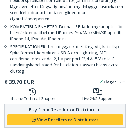
flexibel spiralkabel som alltid återgår till sitt ursprungliga
läge även efter långvarig användning. Inbyggd låsmekanism
som förhindrar att laddaren glider ut ur
cigarettändarporten
KOMPATIBLA ENHETER: Denna USB-laddningsadapter för
bilen är kompatibel med iPhones Pro/Max/Mini/XR upp till
iPhone 14, iPad Air, iPad mini
SPECIFIKATIONER: 1 m inbyggd kabel, färg: Vit, kabeltyp:
Spiralformad, kontakter: USB-A och Lightning, MFI-
certifierad, prestanda: 2,1 A per port (2,4 A, 5 V totalt).
Laddningskabel/sladd för biltelefon. Passar i bilens extra
eluttag
€
39,70
EUR
I lager
2
Lifetime Technical Support
Live 24/5 Support
Buy from Reseller or Distributor
View Resellers or Distributors