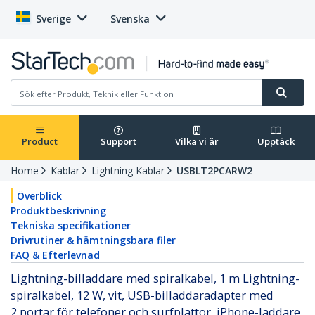
Sverige
Svenska
Product
Support
Vilka vi är
Upptäck
Home
Kablar
Lightning Kablar
USBLT2PCARW2
Överblick
Produktbeskrivning
Tekniska specifikationer
Drivrutiner & hämtningsbara filer
FAQ & Efterlevnad
Lightning-billaddare med spiralkabel, 1 m Lightning-
spiralkabel, 12 W, vit, USB-billaddaradapter med
2 portar för telefoner och surfplattor, iPhone-laddare