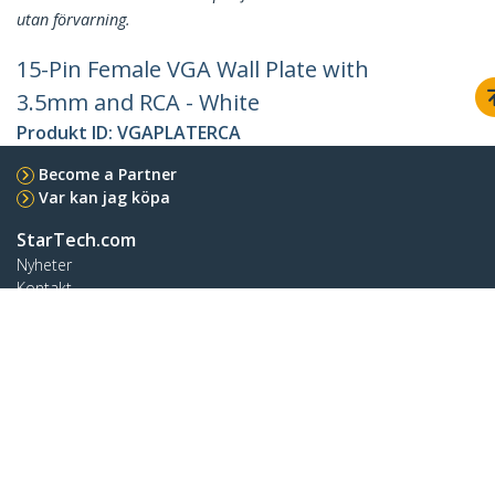
utan förvarning.
15-Pin Female VGA Wall Plate with
3.5mm and RCA - White
Produkt ID:
VGAPLATERCA
Become a Partner
Var kan jag köpa
StarTech.com
Nyheter
Kontakt
Om oss
Lediga jobb
Kvalitet och efterlevnad
Blog
Kundtjänst
Knowledge Base
Drivrutiner & hämtningsbara filer
Support FAQs