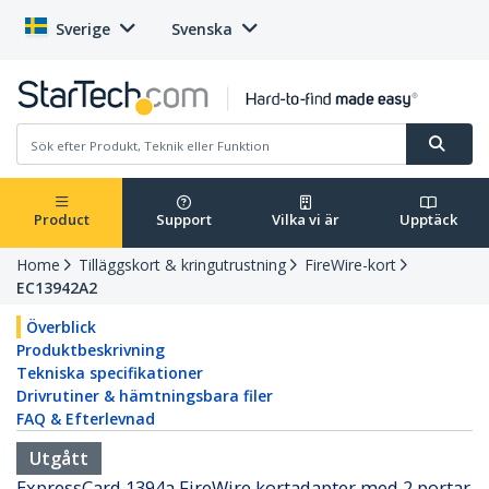
Sverige
Svenska
Product
Support
Vilka vi är
Upptäck
Home
Tilläggskort & kringutrustning
FireWire-kort
EC13942A2
Överblick
Produktbeskrivning
Tekniska specifikationer
Drivrutiner & hämtningsbara filer
FAQ & Efterlevnad
Utgått
ExpressCard 1394a FireWire kortadapter med 2 portar