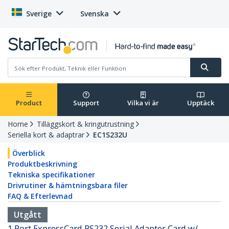
Sverige
Svenska
Product
Support
Vilka vi är
Upptäck
Home
Tilläggskort & kringutrustning
Seriella kort & adaptrar
EC1S232U
Överblick
Produktbeskrivning
Tekniska specifikationer
Drivrutiner & hämtningsbara filer
FAQ & Efterlevnad
Utgått
1 Port ExpressCard RS232 Serial Adapter Card w/