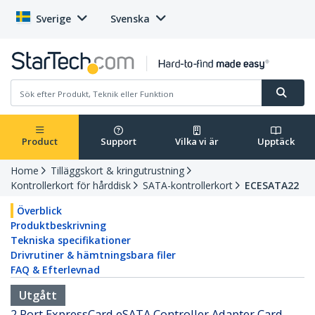
Sverige
Svenska
Product
Support
Vilka vi är
Upptäck
Home
Tilläggskort & kringutrustning
Kontrollerkort för hårddisk
SATA-kontrollerkort
ECESATA22
Överblick
Produktbeskrivning
Tekniska specifikationer
Drivrutiner & hämtningsbara filer
FAQ & Efterlevnad
Utgått
2 Port ExpressCard eSATA Controller Adapter Card