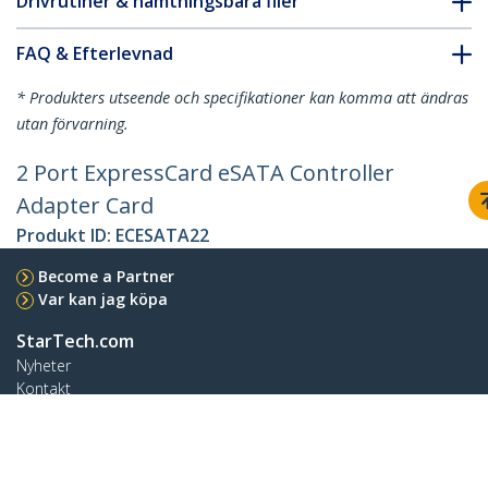
Drivrutiner & hämtningsbara filer
FAQ & Efterlevnad
* Produkters utseende och specifikationer kan komma att ändras
utan förvarning.
2 Port ExpressCard eSATA Controller
Adapter Card
Produkt ID:
ECESATA22
Become a Partner
Var kan jag köpa
StarTech.com
Nyheter
Kontakt
Om oss
Lediga jobb
Kvalitet och efterlevnad
Blog