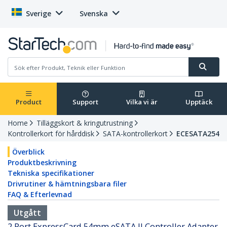
Sverige
Svenska
Product
Support
Vilka vi är
Upptäck
Home
Tilläggskort & kringutrustning
Kontrollerkort för hårddisk
SATA-kontrollerkort
ECESATA254
Överblick
Produktbeskrivning
Tekniska specifikationer
Drivrutiner & hämtningsbara filer
FAQ & Efterlevnad
Utgått
2 Port ExpressCard 54mm eSATA II Controller Adapter