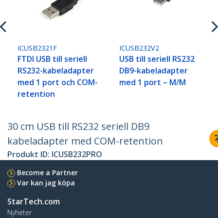
ICUSB2321F
ICUSB232V2
FTDI USB till seriell
USB till seriell RS232
RS232-kabeladapter
DB9-kabeladapter
med 1 port och COM-
med 1 port – M/M
retention
30 cm USB till RS232 seriell DB9
kabeladapter med COM-retention
Produkt ID:
ICUSB232PRO
Become a Partner
Var kan jag köpa
StarTech.com
Nyheter