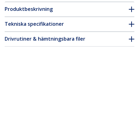
Produktbeskrivning
Tekniska specifikationer
Drivrutiner & hämtningsbara filer
FAQ & Efterlevnad
* Produkters utseende och specifikationer kan komma att ändras
utan förvarning.
Du kanske också gillar